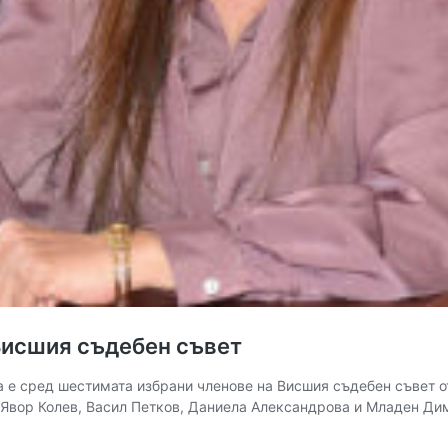
 Висшия съдебен съвет
е сред шестимата избрани членове на Висшия съдебен съвет от 
 Явор Колев, Васил Петков, Даниела Александрова и Младен Дим
аха
ена