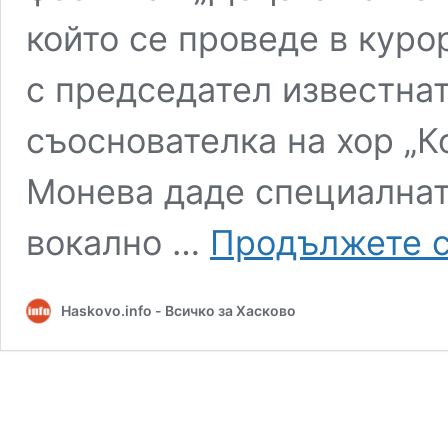
който се проведе в кур
с председател известнат
съоснователка на хор „К
Монева даде специалнат
вокално …
Продължете с
Haskovo.info - Всичко за Хасково