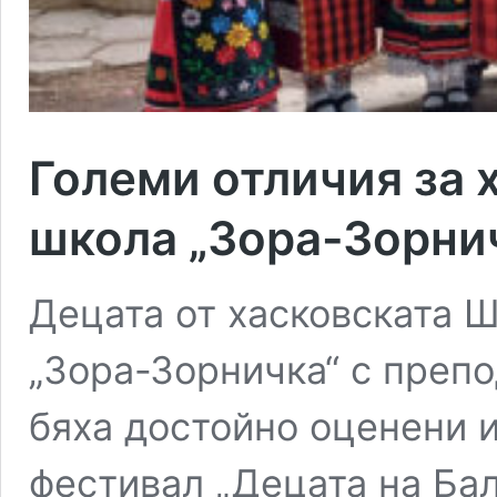
Големи отличия за 
школа „Зора-Зорни
Децата от хасковската 
„Зора-Зорничка“ с преп
бяха достойно оценени 
фестивал „Децата на Бал