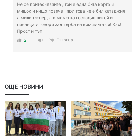
Не се притеснявайте , той е една бита карта и
мишок и нищо повече , при това не е бил катаджия ,
а милиционер, а в момента господин никой и
пияница и говори зад гърба на комшиите си! Хах!
Прост и тъп !
Отговор
2
-1
ОЩЕ НОВИНИ