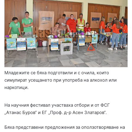
Младежите се бяха подготвили и с очила, които
симулират усещането при употреба на алкохол или
наркотици.
На научния фестивал участваха отбори и от ФСГ
„Атанас Буров“ и ЕГ „Проф. д-р Асен Златаров“.
Бяха представени предложения за оползотворяване на