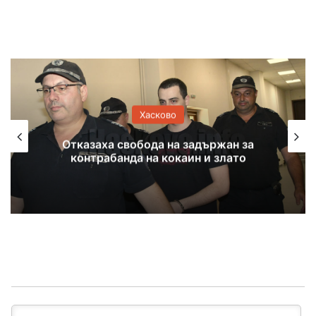
Хасково
Оранжев код за жеги и екстремен
риск от пожари в Хасковска област