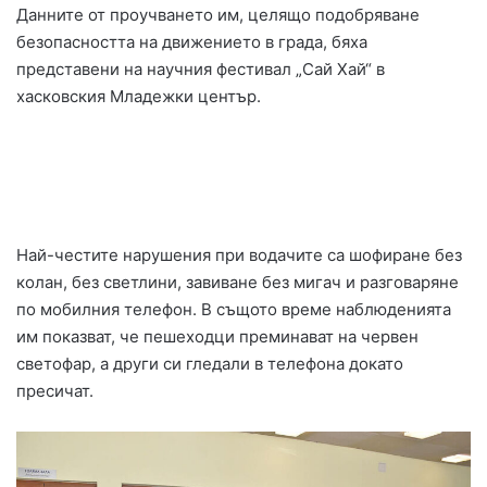
Данните от проучването им, целящо подобряване
безопасността на движението в града, бяха
представени на научния фестивал „Сай Хай“ в
хасковския Младежки център.
Най-честите нарушения при водачите са шофиране без
колан, без светлини, завиване без мигач и разговаряне
по мобилния телефон. В същото време наблюденията
им показват, че пешеходци преминават на червен
светофар, а други си гледали в телефона докато
пресичат.