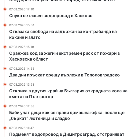
и
а
07.08.2026 17:10
е
й
Спука се главен водопровод в Хасково
к
н
с
а
07.08.2026 15:34
т
Б
Отказаха свобода на задържан за контрабанда на
р
ъ
кокаин и злато
е
л
07.08.2026 15:18
м
г
Оранжев код за жеги и екстремен риск от пожари в
е
а
Хасковска област
н
р
р
и
07.08.2026 14:55
и
я
Два дни пръскат срещу кърлежи в Тополовградско
с
о
07.08.2026 13:28
к
т
Откриха в другия край на България открадната кола на
о
к
кмета на Пъстрогор
т
р
п
а
07.08.2026 12:38
Баби учат деца как се прави домашна юфка, после ще
о
д
„бъркат“ лютеница и сладко
ж
н
а
а
07.08.2026 11:47
р
т
Подменят водопровод в Димитровград, отстраняват