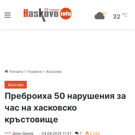
Меню
℃
32
Начало
»
Новини
»
Хасково
Хасково
Преброиха 50 нарушения за
час на хасковско
кръстовище
Деян Динев
04.06.2025 11:37
7
2 244