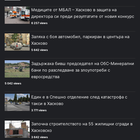
Медиците от МБАЛ – Хасково в защита на
директора си преди резултатите от новия конкурс
6 257 views
Заляха с боя автомобил, паркиран в центъра на
Хасково
5 642 views
Задържаха бивш председател на ОбС-Минерални
бани по разследване за злоупотреби с
евросредства
5 042 views
Един е в Спешно отделение след катастрофа с
такси в Хасково
3 771 views
Започна строителството на 55 жилищни сгради в
Хасковско
3 642 views