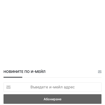
р
а
а
НОВИНИТЕ ПО И-МЕЙЛ
В
ъ
в
е
д