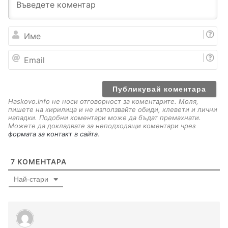
И
м
е
E
m
a
i
l
Haskovo.info не носи отговорност за коментарите. Моля,
пишете на кирилица и не използвайте обиди, клевети и лични
нападки. Подобни коментари може да бъдат премахнати.
Можете да докладвате за неподходящи коментари чрез
формата за контакт в сайта
.
7
КОМЕНТАРА
Най-стари