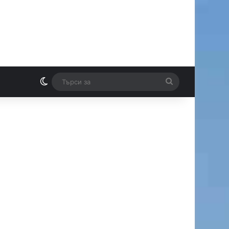
Switch skin
Търси
И
за