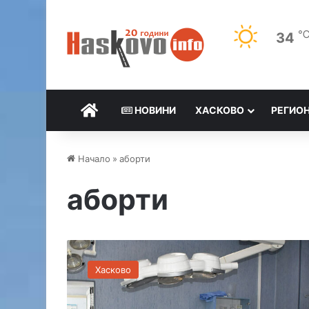
34
НАЧАЛО
НОВИНИ
ХАСКОВО
РЕГИО
Начало
»
аборти
аборти
3
к
Хасково
ъ
м
1