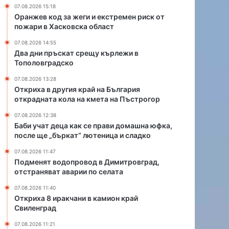
р
с
07.08.2026 15:18
а
е
Оранжев код за жеги и екстремен риск от
й
п
пожари в Хасковска област
н
р
07.08.2026 14:55
а
а
Два дни пръскат срещу кърлежи в
Б
в
Тополовградско
ъ
и
л
д
07.08.2026 13:28
г
о
Откриха в другия край на България
открадната кола на кмета на Пъстрогор
а
м
р
а
07.08.2026 12:38
и
ш
Баби учат деца как се прави домашна юфка,
я
н
после ще „бъркат“ лютеница и сладко
о
а
07.08.2026 11:47
т
ю
Подменят водопровод в Димитровград,
к
ф
отстраняват аварии по селата
р
к
а
а
07.08.2026 11:40
д
,
Откриха 8 иракчани в камион край
н
п
Свиленград
а
о
07.08.2026 11:21
т
с