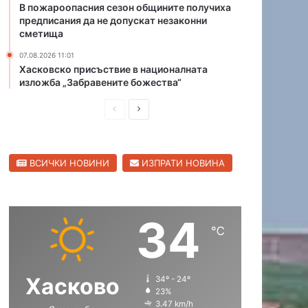
В пожароопасния сезон общините получиха
а
л
предписания да не допускат незаконни
к
е
сметища
о
щ
л
07.08.2026 11:01
е
Хасковско присъствие в националната
а
„
изложба „Забравените божества“
н
б
а
ъ
П
С
к
р
м
р
л
к
е
а
е
е
т
т
ВСИЧКИ НОВИНИ
ИЗПРАТИ НОВИНА
д
д
а
“
н
и
в
л
а
ю
ш
а
П
т
34
н
щ
ъ
е
℃
с
а
а
н
т
и
с
с
р
ц
Хасково
34º - 24º
т
т
о
а
23%
г
р
р
и
3.47 km/h