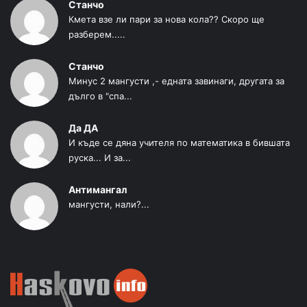
Станчо
Кмета взе ли пари за нова кола?? Скоро ще
разберем.....
Станчо
Минус 2 мангусти ,- едната завинаги, другата за
дълго в "спа...
Да ДА
И къде се дяна учителя по математика в бившата
руска... И за...
Антимангал
мангусти, нали?...