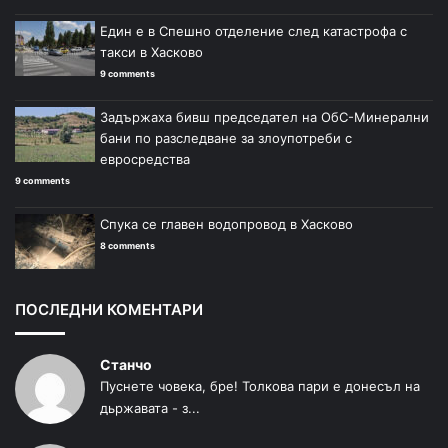
Един е в Спешно отделение след катастрофа с
такси в Хасково
9 comments
Задържаха бивш председател на ОбС-Минерални
бани по разследване за злоупотреби с
евросредства
9 comments
Спука се главен водопровод в Хасково
8 comments
ПОСЛЕДНИ КОМЕНТАРИ
Станчо
Пуснете човека, бре! Толкова пари е донесъл на
дьржавата - з...