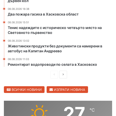
дървен кол
т
б
в
л
08.08.2026 16:38
Два пожара гасиха в Хасковска област
о
а
т
с
08.08.2026 15:51
о
т
Тенис надеждите с историческо четвърто място на
н
Световното първенство
а
08.08.2026 13:02
ч
Животински продукти без документи са намерени в
и
автобус на Капитан Андреево
ч
о
08.08.2026 11:03
с
Ремонтират водопроводи по селата в Хасковско
и
с
П
С
д
р
л
ъ
е
е
ВСИЧКИ НОВИНИ
ИЗПРАТИ НОВИНА
р
в
д
д
е
и
в
27
н
℃
ш
а
к