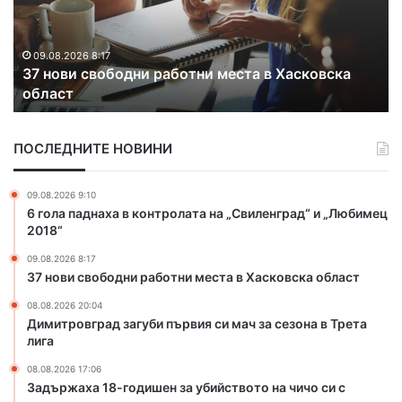
п
ж
ж
ъ
а
а
т
х
р
08.08.2026 17:06
к
Задържаха 18-годишен за убийството на чичо си
а
а
ъ
с дървен кол
1
г
м
8
а
М
-
с
а
ПОСЛЕДНИТЕ НОВИНИ
г
и
т
о
х
о
д
а
09.08.2026 9:10
ч
и
в
6 гола паднаха в контролата на „Свиленград“ и „Любимец
и
ш
Х
2018“
н
е
а
а
09.08.2026 8:17
н
с
37 нови свободни работни места в Хасковска област
з
к
а
о
08.08.2026 20:04
у
в
Димитровград загуби първия си мач за сезона в Трета
б
с
лига
и
к
08.08.2026 17:06
й
а
Задържаха 18-годишен за убийството на чичо си с
с
о