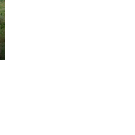
О
Ф
К
„
Х
а
06.08.2026 17:10
с
ОФК „Хасково“ се подсили с нов
к
 на
футболист, Димитровград се стяга
о
 Поляново
за тежък мач
в
о
“
с
е
п