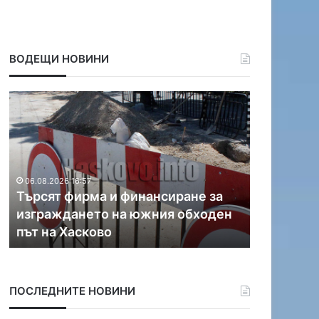
ВОДЕЩИ НОВИНИ
Т
С
ъ
1
р
.
с
1
я
м
т
л
06.08.2026 16:57
ф
н
Търсят фирма и финансиране за
06.08.2026 1
и
.
изграждането на южния обходен
С 1.1 млн
р
е
път на Хасково
на река 
м
в
а
р
и
о
ф
п
ПОСЛЕДНИТЕ НОВИНИ
и
о
н
ч