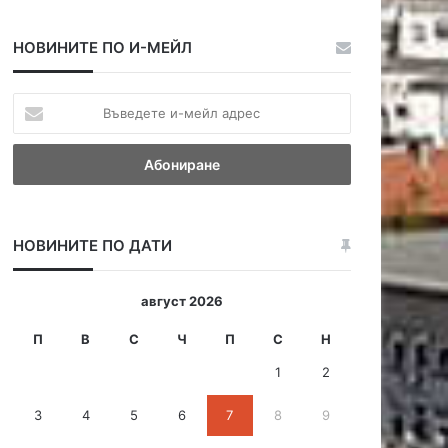
НОВИНИТЕ ПО И-МЕЙЛ
В
ъ
в
е
д
е
т
НОВИНИТЕ ПО ДАТИ
е
и
-
август 2026
м
е
П
В
С
Ч
П
С
Н
й
1
2
л
а
3
4
5
6
7
8
9
д
р