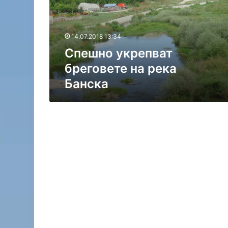
о
у
к
14.07.2018 13:34
р
Спешно укрепват
е
п
бреговете на река
С
в
Банска
а
а
м
т
о
б
д
р
е
е
й
г
06.08.2026 16:02
ц
о
Самодейци се събират
и
в
фолклорен фестивал в
с
е
е
т
с
е
ъ
н
б
а
и
р