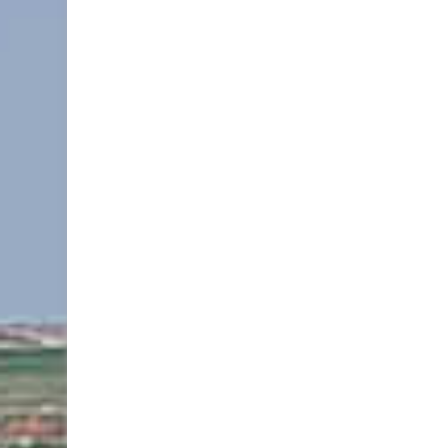
в
П
о
л
я
н
о
в
о