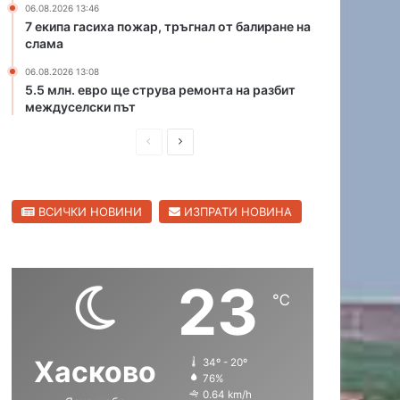
06.08.2026 13:46
н
р
7 екипа гасиха пожар, тръгнал от балиране на
а
и
слама
ю
ц
ж
06.08.2026 13:08
а
5.5 млн. евро ще струва ремонта на разбит
н
в
междуселски път
и
С
я
в
П
С
о
и
б
р
л
л
х
е
е
е
о
н
ВСИЧКИ НОВИНИ
ИЗПРАТИ НОВИНА
д
д
д
г
е
и
в
р
н
а
ш
а
п
д
23
н
щ
ъ
℃
т
а
а
н
с
с
а
Хасково
34º - 20º
т
т
Х
76%
а
р
р
0.64 km/h