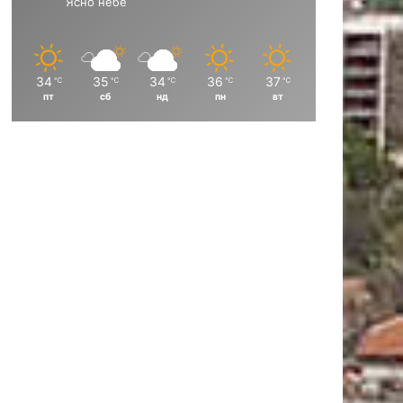
Ясно небе
с
а
а
к
н
н
о
в
и
и
34
35
34
36
37
℃
℃
℃
℃
℃
о
ц
ц
пт
сб
нд
пн
вт
а
а