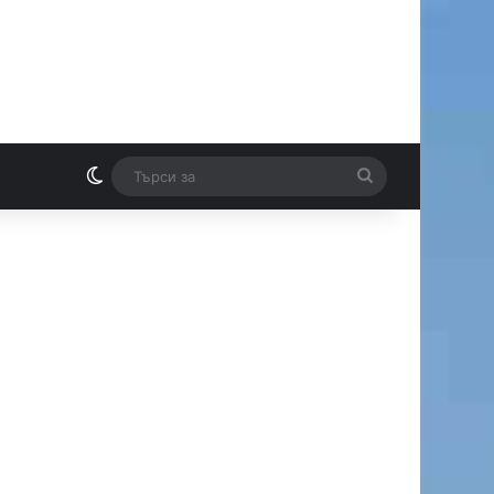
Switch skin
Търси
И
за