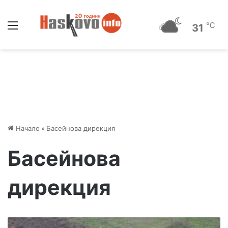
Меню
℃
31
Начало
»
Басейнова дирекция
Басейнова
дирекция
С