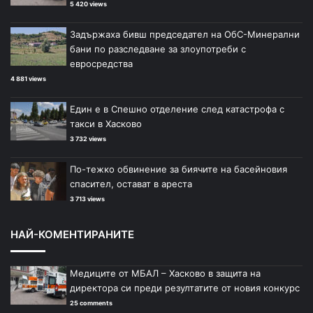
5 420 views
Задържаха бивш председател на ОбС-Минерални
бани по разследване за злоупотреби с
евросредства
4 881 views
Един е в Спешно отделение след катастрофа с
такси в Хасково
3 732 views
По-тежко обвинение за биячите на басейновия
спасител, остават в ареста
3 713 views
НАЙ-КОМЕНТИРАНИТЕ
Медиците от МБАЛ – Хасково в защита на
директора си преди резултатите от новия конкурс
25 comments