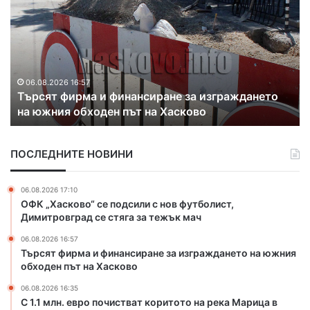
м
.
з
и
1
к
в
м
р
а
л
и
н
н
х
е
.
а
06.08.2026 16:35
н
С 1.1 млн. евро почистват коритото на река
е
к
а
Марица в Свиленград
в
о
б
р
н
е
о
т
н
ПОСЛЕДНИТЕ НОВИНИ
п
р
з
о
а
и
ч
б
06.08.2026 17:10
н
и
а
ОФК „Хасково“ се подсили с нов футболист,
о
с
н
Димитровград се стяга за тежък мач
с
т
д
т
06.08.2026 16:57
в
а
а
Търсят фирма и финансиране за изграждането на южния
а
н
н
обходен път на Хасково
т
а
ц
к
з
06.08.2026 16:35
и
о
л
С 1.1 млн. евро почистват коритото на река Марица в
я