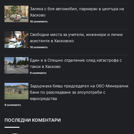
Заляха с боя автомобил, паркиран в центъра на
Хасково
10 comments
Свободни места за учители, инженери и лични
асистенти в Хасковско
10 comments
Един е в Спешно отделение след катастрофа с
такси в Хасково
9 comments
Задържаха бивш председател на ОбС-Минерални
бани по разследване за злоупотреби с
евросредства
9 comments
ПОСЛЕДНИ КОМЕНТАРИ