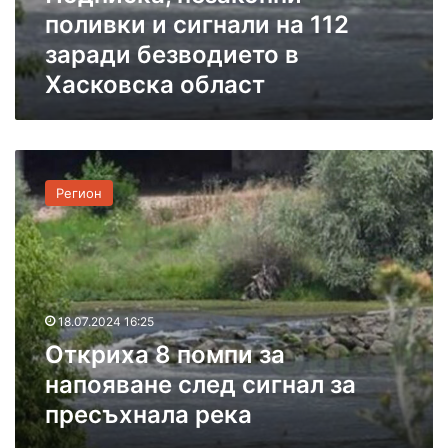
н
поливки и сигнали на 112
и
заради безводието в
п
Хасковска област
о
л
и
в
О
к
т
и
Регион
к
и
р
с
и
и
х
г
а
н
8
а
18.07.2024 16:25
п
л
Откриха 8 помпи за
о
и
м
н
напояване след сигнал за
п
а
пресъхнала река
и
1
з
1