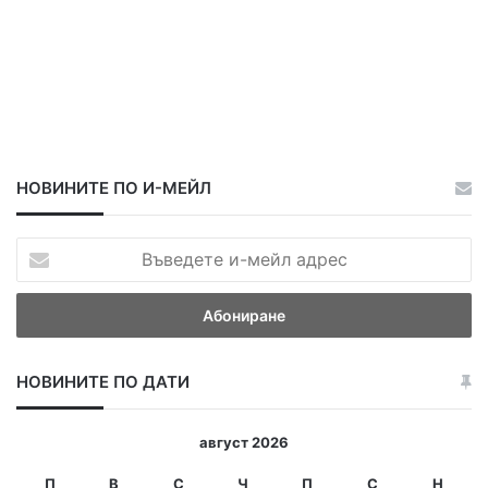
НОВИНИТЕ ПО И-МЕЙЛ
В
ъ
в
е
д
е
НОВИНИТЕ ПО ДАТИ
т
е
и
август 2026
-
м
П
В
С
Ч
П
С
Н