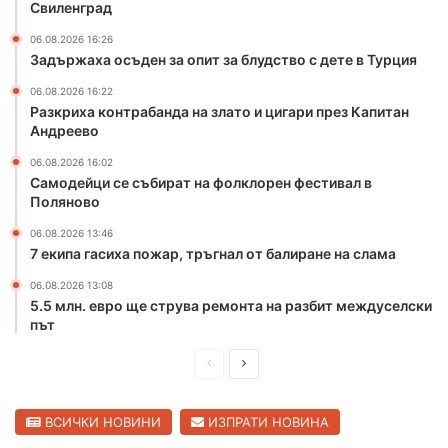
р
Свиленград
а
и
т
06.08.2026 16:26
т
о
Задържаха осъден за опит за блудство с дете в Турция
о
и
т
ц
06.08.2026 16:22
Разкриха контрабанда на злато и цигари през Капитан
о
и
Андреево
н
г
а
а
06.08.2026 16:02
р
р
Самодейци се събират на фолклорен фестивал в
е
и
Поляново
к
п
06.08.2026 13:46
а
р
7 екипа гасиха пожар, тръгнал от балиране на слама
М
е
а
з
06.08.2026 13:08
р
К
5.5 млн. евро ще струва ремонта на разбит междуселски
и
а
път
ц
п
а
П
С
и
в
т
р
л
С
а
е
е
ВСИЧКИ НОВИНИ
ИЗПРАТИ НОВИНА
в
н
д
д