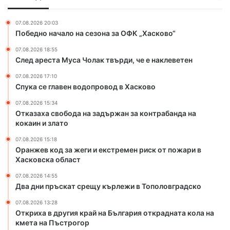
5
в
е
0
о
г
0
07.08.2026 20:03
д
и
Победно начало на сезона за ОФК „Хасково“
д
о
и
о
07.08.2026 18:55
п
е
л
След ареста Муса Чолак твърди, че е наклеветен
р
к
а
о
с
р
07.08.2026 17:10
в
т
Спука се главен водопровод в Хасково
а
о
р
07.08.2026 15:34
д
е
Отказаха свобода на задържан за контрабанда на
в
м
кокаин и злато
Х
е
а
н
07.08.2026 15:18
с
р
Оранжев код за жеги и екстремен риск от пожари в
к
и
Хасковска област
о
с
07.08.2026 14:55
в
к
Два дни пръскат срещу кърлежи в Тополовградско
о
о
т
07.08.2026 13:28
Откриха в другия край на България открадната кола на
п
кмета на Пъстрогор
о