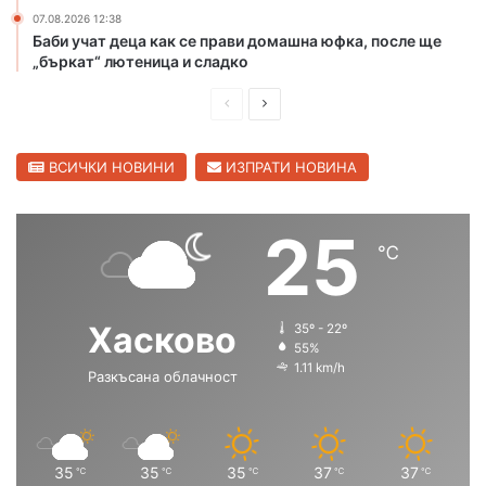
ж
07.08.2026 12:38
а
Баби учат деца как се прави домашна юфка, после ще
р
„бъркат“ лютеница и сладко
и
в
П
С
Х
р
л
а
е
е
ВСИЧКИ НОВИНИ
ИЗПРАТИ НОВИНА
с
к
д
д
о
и
в
25
в
℃
ш
а
с
к
н
щ
а
а
а
Хасково
о
35º - 22º
с
с
55%
б
1.11 km/h
л
Разкъсана облачност
т
т
а
р
р
с
а
а
т
н
н
35
35
35
37
37
℃
℃
℃
℃
℃