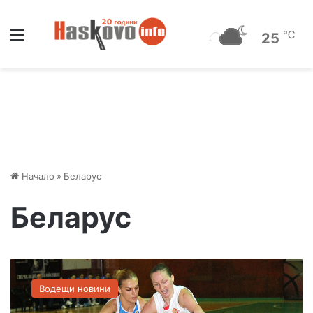
Меню
℃
25
Начало
»
Беларус
Беларус
Б
а
Водещи новини
с
к