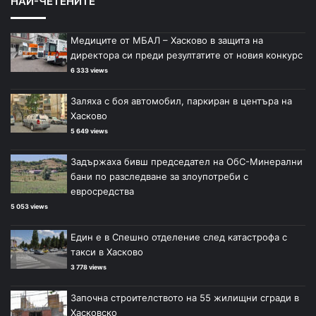
НАЙ-ЧЕТЕНИТЕ
Медиците от МБАЛ – Хасково в защита на
директора си преди резултатите от новия конкурс
6 333 views
Заляха с боя автомобил, паркиран в центъра на
Хасково
5 649 views
Задържаха бивш председател на ОбС-Минерални
бани по разследване за злоупотреби с
евросредства
5 053 views
Един е в Спешно отделение след катастрофа с
такси в Хасково
3 778 views
Започна строителството на 55 жилищни сгради в
Хасковско