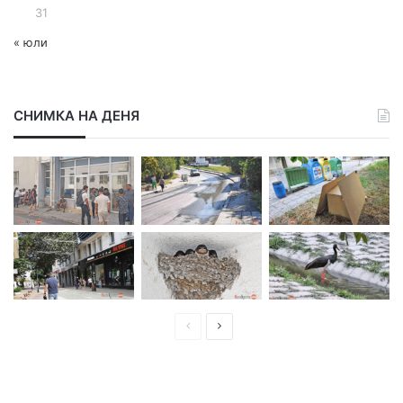
31
« юли
СНИМКА НА ДЕНЯ
П
С
р
л
е
е
д
д