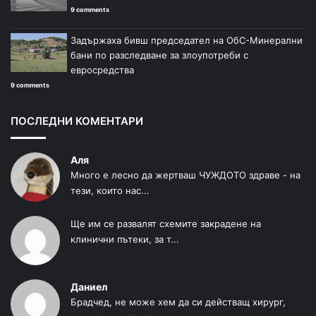
9 comments
Задържаха бивш председател на ОбС-Минерални
бани по разследване за злоупотреби с
евросредства
9 comments
ПОСЛЕДНИ КОМЕНТАРИ
Аля
Много е лесно да жертваш ЧУЖДОТО здраве - на
тези, които нас...
Ще им се развалят схемите закрадене на
клинични пътеки, за т...
Даниел
Брадчед, не може хем да си действащ хирург,