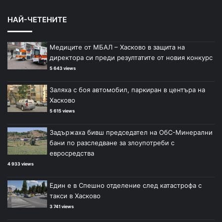
НАЙ-ЧЕТЕНИТЕ
Медиците от МБАЛ – Хасково в защита на
директора си преди резултатите от новия конкурс
5 643 views
Заляха с боя автомобил, паркиран в центъра на
Хасково
5 615 views
Задържаха бивш председател на ОбС-Минерални
бани по разследване за злоупотреби с
евросредства
4 933 views
Един е в Спешно отделение след катастрофа с
такси в Хасково
3 741 views