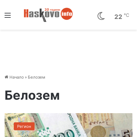
Меню
℃
22
Начало
»
Белозем
Белозем
З
а
Регион
д
ъ