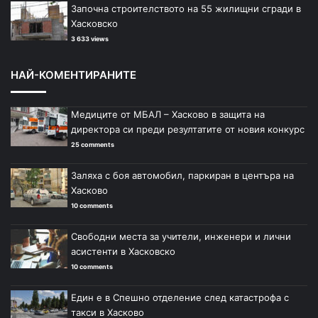
Започна строителството на 55 жилищни сгради в
Хасковско
3 633 views
НАЙ-КОМЕНТИРАНИТЕ
Медиците от МБАЛ – Хасково в защита на
директора си преди резултатите от новия конкурс
25 comments
Заляха с боя автомобил, паркиран в центъра на
Хасково
10 comments
Свободни места за учители, инженери и лични
асистенти в Хасковско
10 comments
Един е в Спешно отделение след катастрофа с
такси в Хасково