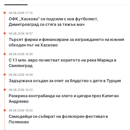
т
и
о
к
н
ч
ъ
06.08.2026 17:10
а
и
ОФК „Хасково“ се подсили с нов футболист,
щ
н
с
Димитровград се стяга за тежък мач
а
с
т
06.08.2026 16:57
и
в
Търсят фирма и финансиране за изграждането на южния
р
а
обходен път на Хасково
а
т
н
к
06.08.2026 16:35
е
о
С 1.1 млн. евро почистват коритото на река Марица в
з
Свиленград
р
а
и
06.08.2026 16:26
и
т
Задържаха осъден за опит за блудство с дете в Турция
з
о
г
т
06.08.2026 16:22
Разкриха контрабанда на злато и цигари през Капитан
р
о
Андреево
а
н
ж
а
06.08.2026 16:02
д
р
Самодейци се събират на фолклорен фестивал в
а
е
Поляново
н
к