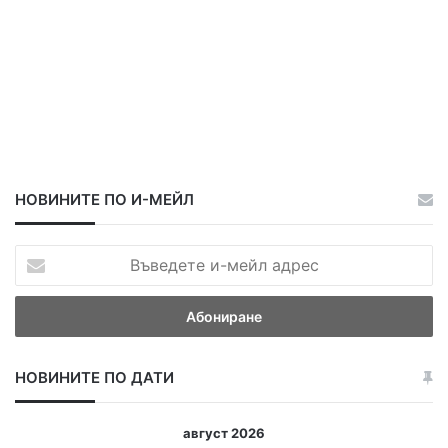
НОВИНИТЕ ПО И-МЕЙЛ
В
ъ
в
е
д
е
НОВИНИТЕ ПО ДАТИ
т
е
и
август 2026
-