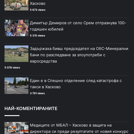
Хасково
5 673 views
Димитър Демиров от село Срем отпразнува 100-
годишен юбилей
5 315 views
Задържаха бивш председател на ОбС-Минерални
бани по разследване за злоупотреби с
евросредства
5 078 views
Един е в Спешно отделение след катастрофа с
такси в Хасково
3 791 views
НАЙ-КОМЕНТИРАНИТЕ
Медиците от МБАЛ – Хасково в защита на
директора си преди резултатите от новия конкурс