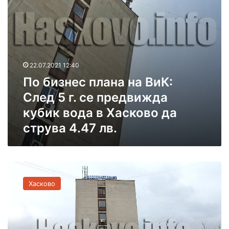
н
п
н
а
л
а
В
а
н
и
н
а
К
а
В
–
н
и
Х
22.07.2021 12:40
а
К
а
По бизнес плана на ВиК:
В
–
с
и
След 5 г. се предвижда
Х
к
К
а
о
кубик вода в Хасково да
:
с
в
струва 4.47 лв.
С
к
о
л
о
е
в
д
о
В
5
с
с
г
п
Хасково
е
.
о
к
с
-
и
е
с
м
п
к