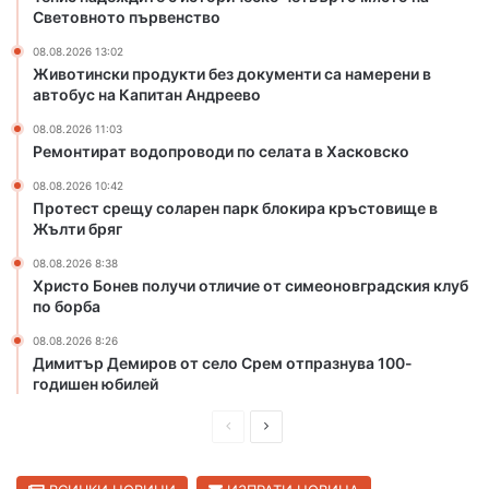
к
е
Световното първенство
а
с
08.08.2026 13:02
о
к
Животински продукти без документи са намерени в
б
о
автобус на Капитан Андреево
л
ч
а
е
08.08.2026 11:03
Ремонтират водопроводи по селата в Хасковско
с
т
т
в
08.08.2026 10:42
ъ
Протест срещу соларен парк блокира кръстовище в
р
Жълти бряг
т
08.08.2026 8:38
о
Христо Бонев получи отличие от симеоновградския клуб
м
по борба
я
с
08.08.2026 8:26
т
Димитър Демиров от село Срем отпразнува 100-
о
годишен юбилей
н
П
С
а
С
р
л
в
е
е