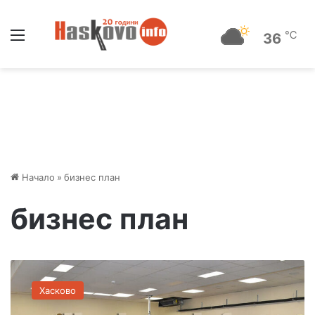
Меню
℃
36
Начало
»
бизнес план
бизнес план
А
с
Хасково
о
ц