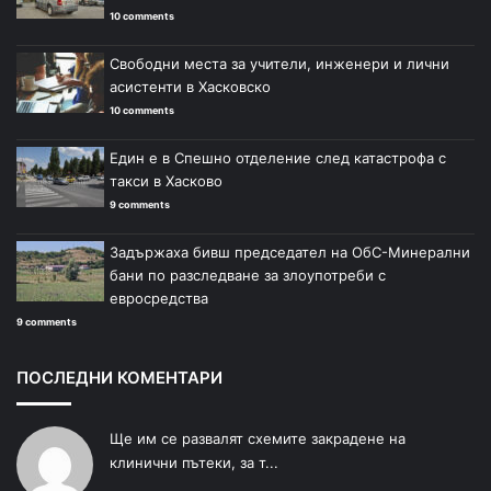
10 comments
Свободни места за учители, инженери и лични
асистенти в Хасковско
10 comments
Един е в Спешно отделение след катастрофа с
такси в Хасково
9 comments
Задържаха бивш председател на ОбС-Минерални
бани по разследване за злоупотреби с
евросредства
9 comments
ПОСЛЕДНИ КОМЕНТАРИ
Ще им се развалят схемите закрадене на
клинични пътеки, за т...