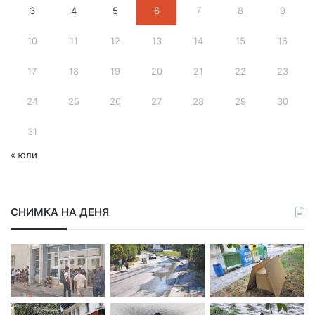
3
4
5
6
7
8
9
а
д
10
11
12
13
14
15
16
р
е
с
17
18
19
20
21
22
23
24
25
26
27
28
29
30
31
« юли
СНИМКА НА ДЕНЯ