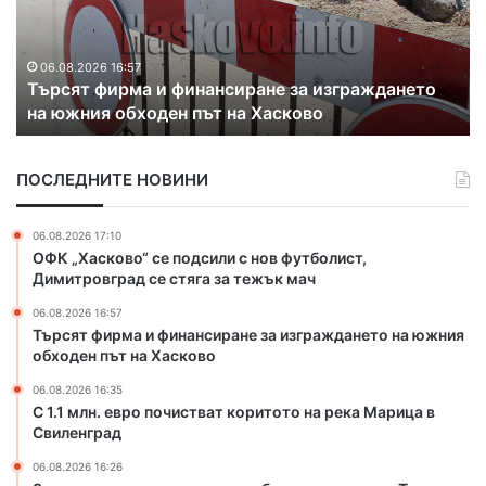
р
л
и
а
н
х
х
.
а
06.08.2026 16:35
а
С 1.1 млн. евро почистват коритото на река
е
к
с
Марица в Свиленград
в
о
п
р
н
о
о
т
б
ПОСЛЕДНИТЕ НОВИНИ
п
р
е
о
а
д
ч
б
06.08.2026 17:10
и
и
а
ОФК „Хасково“ се подсили с нов футболист,
с
н
Димитровград се стяга за тежък мач
т
д
06.08.2026 16:57
в
а
Търсят фирма и финансиране за изграждането на южния
а
н
обходен път на Хасково
т
а
к
з
06.08.2026 16:35
о
л
С 1.1 млн. евро почистват коритото на река Марица в
р
Свиленград
а
и
т
06.08.2026 16:26
т
о