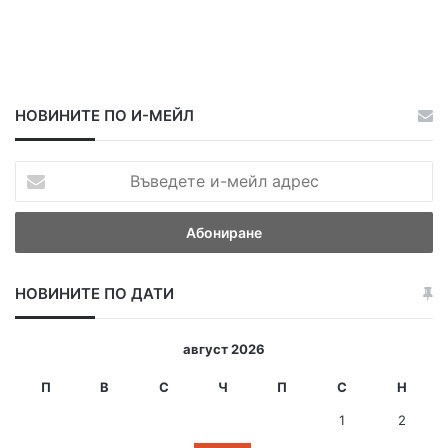
НОВИНИТЕ ПО И-МЕЙЛ
В
ъ
в
е
д
е
НОВИНИТЕ ПО ДАТИ
т
е
и
август 2026
-
м
П
В
С
Ч
П
С
Н
е
1
2
й
л