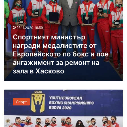
о
т
б
м
о
и
к
н
с
и
26.11.2020 19:59
с
Спортният министър
т
награди медалистите от
ъ
р
Европейското по бокс и пое
н
ангажимент за ремонт на
а
зала в Хасково
г
р
а
д
Х
и
а
м
Спорт
с
е
к
д
о
а
в
л