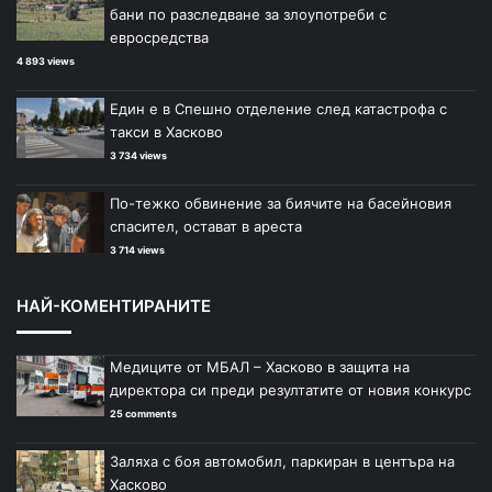
бани по разследване за злоупотреби с
евросредства
4 893 views
Един е в Спешно отделение след катастрофа с
такси в Хасково
3 734 views
По-тежко обвинение за биячите на басейновия
спасител, остават в ареста
3 714 views
НАЙ-КОМЕНТИРАНИТЕ
Медиците от МБАЛ – Хасково в защита на
директора си преди резултатите от новия конкурс
25 comments
Заляха с боя автомобил, паркиран в центъра на
Хасково