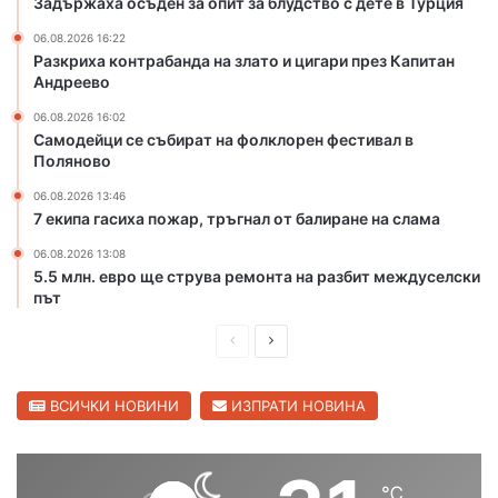
Задържаха осъден за опит за блудство с дете в Турция
о
и
т
ц
06.08.2026 16:22
Разкриха контрабанда на злато и цигари през Капитан
о
и
Андреево
н
г
а
а
06.08.2026 16:02
р
р
Самодейци се събират на фолклорен фестивал в
е
и
Поляново
к
п
06.08.2026 13:46
а
р
7 екипа гасиха пожар, тръгнал от балиране на слама
М
е
а
з
06.08.2026 13:08
р
К
5.5 млн. евро ще струва ремонта на разбит междуселски
и
а
път
ц
п
а
П
С
и
в
т
р
л
С
а
е
е
ВСИЧКИ НОВИНИ
ИЗПРАТИ НОВИНА
в
н
и
д
д
А
л
н
и
в
е
д
℃
ш
а