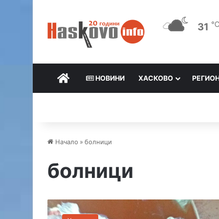
31
НАЧАЛО
НОВИНИ
ХАСКОВО
РЕГИО
Начало
»
болници
болници
Л
е