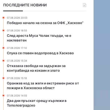
ж
и
ПОСЛЕДНИТЕ НОВИНИ
е
я
г
к
и
р
07.08.2026 20:03
и
а
Победно начало на сезона за ОФК „Хасково“
е
й
07.08.2026 18:55
к
н
След ареста Муса Чолак твърди, че е
с
а
наклеветен
т
Б
р
ъ
07.08.2026 17:10
е
л
Спука се главен водопровод в Хасково
м
г
07.08.2026 15:34
е
а
Отказаха свобода на задържан за
н
р
контрабанда на кокаин и злато
р
и
и
я
07.08.2026 15:18
Оранжев код за жеги и екстремен риск от
с
о
пожари в Хасковска област
к
т
о
к
07.08.2026 14:55
т
р
Два дни пръскат срещу кърлежи в
п
а
Тополовградско
о
д