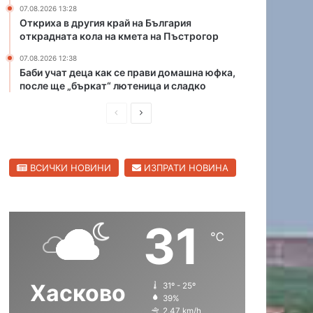
07.08.2026 13:28
ж
н
Откриха в другия край на България
а
а
открадната кола на кмета на Пъстрогор
р
т
и
а
07.08.2026 12:38
в
к
Баби учат деца как се прави домашна юфка,
Х
о
после ще „бъркат“ лютеница и сладко
а
л
П
С
с
а
к
н
р
л
о
а
е
е
в
к
ВСИЧКИ НОВИНИ
ИЗПРАТИ НОВИНА
д
д
с
м
к
е
и
в
а
т
ш
а
о
а
31
н
щ
б
н
℃
л
а
а
а
а
П
с
с
с
ъ
Хасково
31º - 25º
т
т
т
с
39%
т
р
р
2.47 km/h