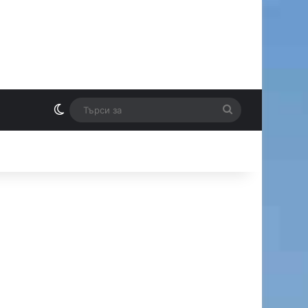
Switch skin
Търси
И
за