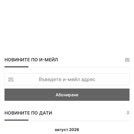
НОВИНИТЕ ПО И-МЕЙЛ
В
ъ
в
е
д
е
НОВИНИТЕ ПО ДАТИ
т
е
и
август 2026
-