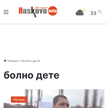
Меню
℃
33
Начало
»
болно дете
болно дете
В
о
Регион
е
н