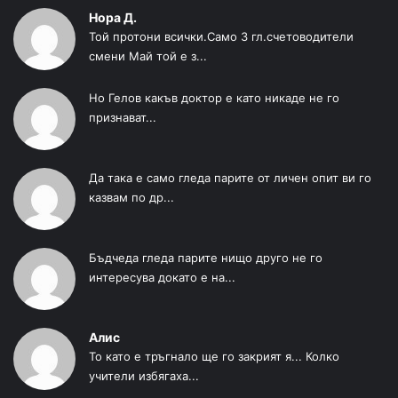
Нора Д.
Той протони всички.Само 3 гл.счетоводители
смени Май той е з...
Но Гелов какъв доктор е като никаде не го
признават...
Да така е само гледа парите от личен опит ви го
казвам по др...
Бъдчеда гледа парите нищо друго не го
интересува докато е на...
Алис
То като е тръгнало ще го закрият я... Колко
учители избягаха...