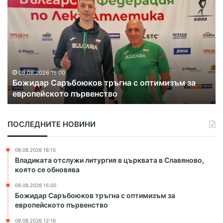
о
р
л
е
н
б
и
ъ
д
р
е
е
ц
н
00
09.08.2026 12:16
ръбоюков тръгна с оптимизъм за
Сребърен медал
а
м
то първенство
международнат
е
д
а
ПОСЛЕДНИТЕ НОВИНИ
л
з
а
09.08.2026 16:15
х
Владиката отслужи литургия в църквата в Славяново,
а
която се обновява
с
09.08.2026 15:00
к
Божидар Саръбоюков тръгна с оптимизъм за
о
европейското първенство
в
с
09.08.2026 12:16