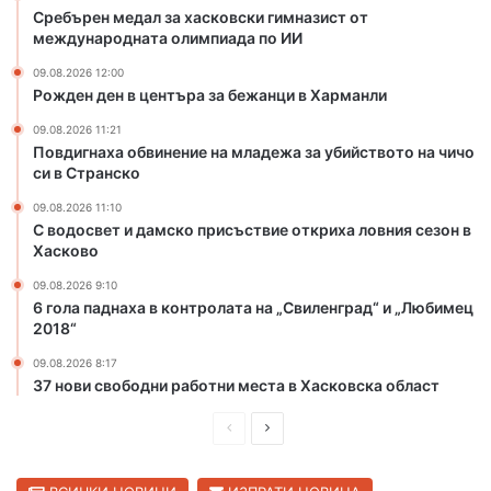
к
Сребърен медал за хасковски гимназист от
международната олимпиада по ИИ
и
г
09.08.2026 12:00
и
Рожден ден в центъра за бежанци в Харманли
м
н
09.08.2026 11:21
Повдигнаха обвинение на младежа за убийството на чичо
а
си в Странско
з
и
09.08.2026 11:10
с
С водосвет и дамско присъствие откриха ловния сезон в
т
Хасково
о
09.08.2026 9:10
т
6 гола паднаха в контролата на „Свиленград“ и „Любимец
м
2018“
е
ж
09.08.2026 8:17
д
37 нови свободни работни места в Хасковска област
у
П
С
н
а
р
л
р
е
е