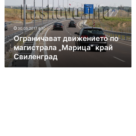
н
и
ч
а
30.05.2017 8:10
в
Ограничават движението по
а
т
магистрала „Марица“ край
д
Свиленград
в
и
ж
е
н
и
е
т
о
п
о
м
а