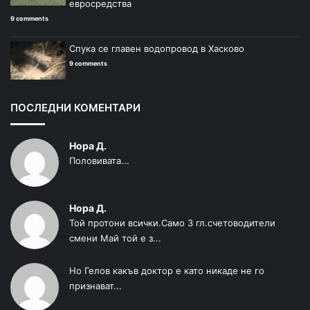
евросредства
9 comments
Спука се главен водопровод в Хасково
9 comments
ПОСЛЕДНИ КОМЕНТАРИ
Нора Д.
Половивата...
Нора Д.
Той протони всички.Само 3 гл.счетоводители
смени Май той е з...
Но Гелов какъв доктор е като никаде не го
признават...