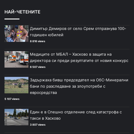
НАЙ-ЧЕТЕНИТЕ
Димитър Демиров от село Срем отпразнува 100-
годишен юбилей
8 816 views
Медиците от МБАЛ – Хасково в защита на
директора си преди резултатите от новия конкурс
6 507 views
Задържаха бивш председател на ОбС-Минерални
бани по разследване за злоупотреби с
евросредства
5 107 views
Един е в Спешно отделение след катастрофа с
такси в Хасково
3 807 views