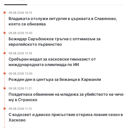
в
ю
з
и
к
а
л
09.08.2026 16:15
о
х
Владиката отслужи литургия в църквата в Славяново,
е
в
а
която се обновява
н
т
с
г
09.08.2026 15:00
р
к
р
Божидар Саръбоюков тръгна с оптимизъм за
ъ
о
а
европейското първенство
г
в
д
н
с
09.08.2026 12:16
а
к
Сребърен медал за хасковски гимназист от
с
международната олимпиада по ИИ
и
о
г
09.08.2026 12:00
п
и
Рожден ден в центъра за бежанци в Харманли
т
м
и
н
09.08.2026 11:21
Повдигнаха обвинение на младежа за убийството на чичо
м
а
му в Странско
и
з
з
и
09.08.2026 11:10
ъ
с
С водосвет и дамско присъствие откриха ловния сезон в
м
т
Хасково
з
о