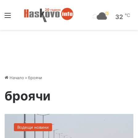
Меню
℃
32
Начало
»
броячи
броячи
О
г
Водещи новини
р
а