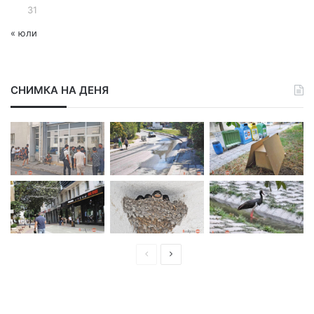
31
« юли
СНИМКА НА ДЕНЯ
П
С
р
л
е
е
д
д