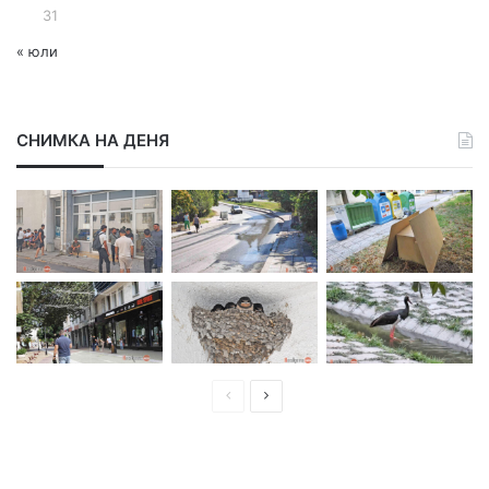
31
« юли
СНИМКА НА ДЕНЯ
П
С
р
л
е
е
д
д