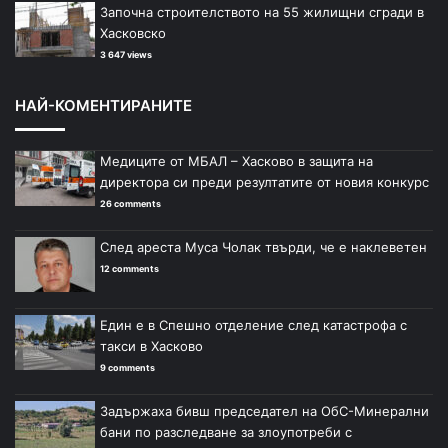
Започна строителството на 55 жилищни сгради в
Хасковско
3 647 views
НАЙ-КОМЕНТИРАНИТЕ
Медиците от МБАЛ – Хасково в защита на
директора си преди резултатите от новия конкурс
26 comments
След ареста Муса Чолак твърди, че е наклеветен
12 comments
Един е в Спешно отделение след катастрофа с
такси в Хасково
9 comments
Задържаха бивш председател на ОбС-Минерални
бани по разследване за злоупотреби с