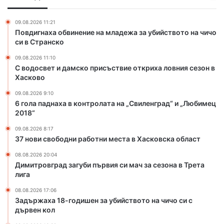
б
с
к
р
к
о
и
09.08.2026 11:21
о
н
Повдигнаха обвинение на младежа за убийството на чичо
е
п
т
си в Странско
л
р
р
а
09.08.2026 11:10
и
о
и
С водосвет и дамско присъствие откриха ловния сезон в
с
л
Д
Хасково
ъ
а
е
с
т
09.08.2026 9:10
л
т
а
6 гола паднаха в контролата на „Свиленград“ и „Любимец
я
в
2018“
н
н
и
а
а
09.08.2026 8:17
е
„
37 нови свободни работни места в Хасковска област
о
С
т
в
08.08.2026 20:04
Димитровград загуби първия си мач за сезона в Трета
к
и
лига
р
л
и
е
08.08.2026 17:06
х
н
Задържаха 18-годишен за убийството на чичо си с
а
г
дървен кол
л
р