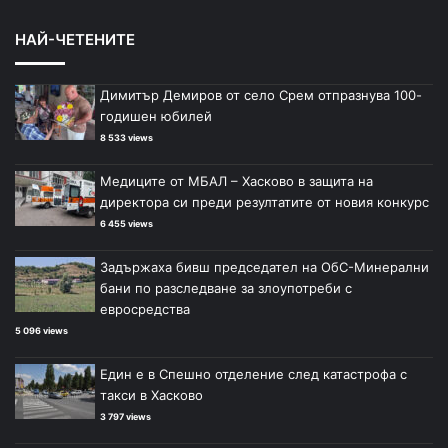
НАЙ-ЧЕТЕНИТЕ
Димитър Демиров от село Срем отпразнува 100-
годишен юбилей
8 533 views
Медиците от МБАЛ – Хасково в защита на
директора си преди резултатите от новия конкурс
6 455 views
Задържаха бивш председател на ОбС-Минерални
бани по разследване за злоупотреби с
евросредства
5 096 views
Един е в Спешно отделение след катастрофа с
такси в Хасково
3 797 views