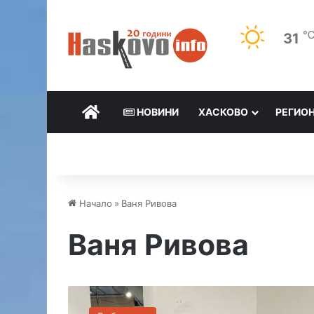
31
НАЧАЛО
НОВИНИ
ХАСКОВО
РЕГИО
Начало
»
Ваня Ривова
Ваня Ривова
В
а