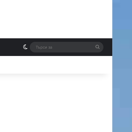
Switch skin
Търси
И
за