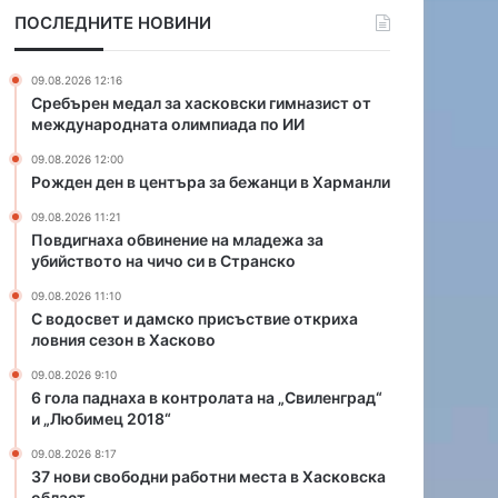
н
в
ПОСЛЕДНИТЕ НОВИНИ
т
и
ъ
н
р
е
09.08.2026 12:16
а
н
Сребърен медал за хасковски гимназист от
з
и
международната олимпиада по ИИ
а
е
09.08.2026 12:00
б
н
Рожден ден в центъра за бежанци в Харманли
е
а
ж
м
09.08.2026 11:21
а
л
Повдигнаха обвинение на младежа за
н
а
убийството на чичо си в Странско
ц
д
09.08.2026 11:10
и
е
С водосвет и дамско присъствие откриха
в
ж
ловния сезон в Хасково
Х
а
а
з
09.08.2026 9:10
6 гола паднаха в контролата на „Свиленград“
р
а
и „Любимец 2018“
м
у
а
б
09.08.2026 8:17
н
и
37 нови свободни работни места в Хасковска
л
й
област