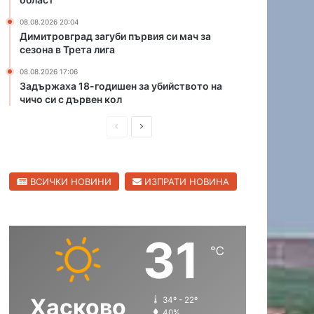
и
с
08.08.2026 20:04
т
Димитровград загуби първия си мач за
в
сезона в Трета лига
о
т
08.08.2026 17:06
о
Задържаха 18-годишен за убийството на
чичо си с дървен кол
н
а
П
С
ч
и
р
л
ч
е
е
о
ВСИЧКИ НОВИНИ
ИЗПРАТИ НОВИНА
д
д
с
и
и
в
в
ш
а
С
31
н
щ
т
℃
р
а
а
а
с
с
н
Хасково
34º - 22º
т
т
с
40%