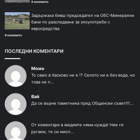
9 comments
Задържаха бивш председател на ОбС-Минерални
бани по разследване за злоупотреби с
евросредства
9 comments
ПОСЛЕДНИ КОМЕНТАРИ
Мома
То само в Хасково не е !? Селото ни е без вода, но
това не п...
Вай
Да се върне паметника пред Общински съвет!!!...
От коментари в медиите няма нужда! Ние ги
ругаем, те си мисл...