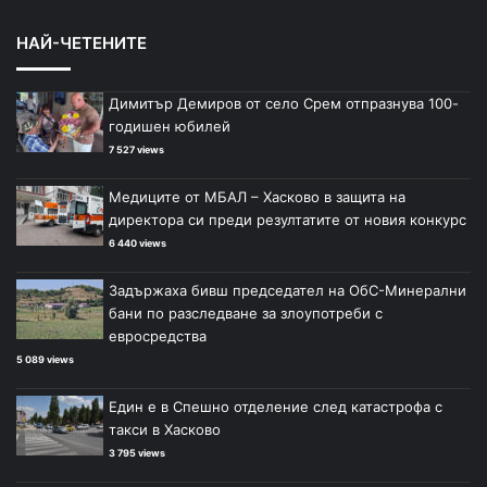
НАЙ-ЧЕТЕНИТЕ
Димитър Демиров от село Срем отпразнува 100-
годишен юбилей
7 527 views
Медиците от МБАЛ – Хасково в защита на
директора си преди резултатите от новия конкурс
6 440 views
Задържаха бивш председател на ОбС-Минерални
бани по разследване за злоупотреби с
евросредства
5 089 views
Един е в Спешно отделение след катастрофа с
такси в Хасково
3 795 views