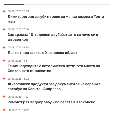
ц
о
х
а
д
а
р
08.08.2026 20:04
и
в
Димитровград загуби първия си мач за сезона в Трета
о
ш
Х
лига
в
е
а
“
08.08.2026 17:06
н
с
Задържаха 18-годишен за убийството на чичо си с
з
к
дървен кол
а
о
у
в
08.08.2026 16:38
б
с
Два пожара гасиха в Хасковска област
и
к
08.08.2026 15:51
й
а
Тенис надеждите с историческо четвърто място на
с
о
Световното първенство
т
б
в
л
08.08.2026 13:02
Животински продукти без документи са намерени в
о
а
автобус на Капитан Андреево
т
с
о
т
08.08.2026 11:03
н
Ремонтират водопроводи по селата в Хасковско
а
08.08.2026 10:42
ч