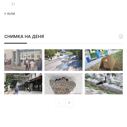
31
« юли
СНИМКА НА ДЕНЯ
П
С
р
л
е
е
д
д