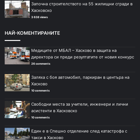
Започна строителството на 55 жилищни сгради в
Хасковско
3 638 views
НАЙ-КОМЕНТИРАНИТЕ
Медиците от МБАЛ – Хасково в защита на
директора си преди резултатите от новия конкурс
26 comments
Заляха с боя автомобил, паркиран в центъра на
Хасково
10 comments
Свободни места за учители, инженери и лични
асистенти в Хасковско
10 comments
Един е в Спешно отделение след катастрофа с
такси в Хасково