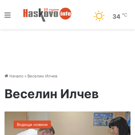
Меню
℃
34
Начало
»
Веселин Илчев
Веселин Илчев
В
з
Водещи новини
н
а