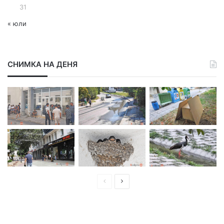
31
« юли
СНИМКА НА ДЕНЯ
П
С
р
л
е
е
д
д