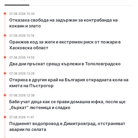
ч
е
с
л
г
р
е
07.08.2026 15:34
и
е
Отказаха свобода на задържан за контрабанда на
н
и
щ
кокаин и злато
н
е
у
а
07.08.2026 15:18
к
к
Г
Оранжев код за жеги и екстремен риск от пожари в
с
ъ
Е
Хасковска област
т
р
Р
р
л
07.08.2026 14:55
Б
е
е
Два дни пръскат срещу кърлежи в Тополовградско
м
ж
07.08.2026 13:28
е
и
Откриха в другия край на България открадната кола на
н
в
кмета на Пъстрогор
р
Т
и
о
07.08.2026 12:38
Баби учат деца как се прави домашна юфка, после ще
с
п
„бъркат“ лютеница и сладко
к
о
о
л
07.08.2026 11:47
т
о
Подменят водопровод в Димитровград, отстраняват
п
в
аварии по селата
о
г