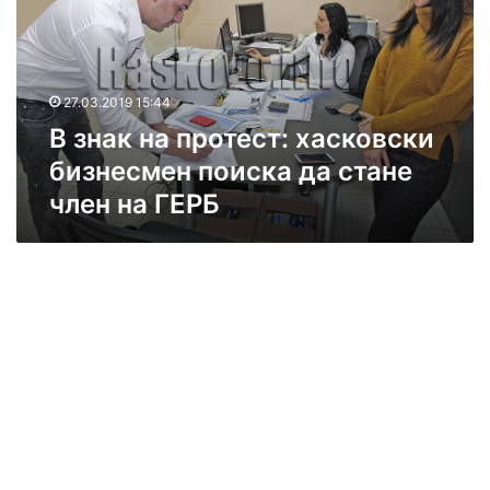
к
н
а
п
27.03.2019 15:44
р
В знак на протест: хасковски
о
т
бизнесмен поиска да стане
е
член на ГЕРБ
с
т
:
х
а
с
к
о
в
с
к
и
б