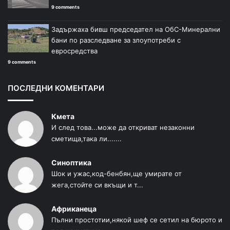
9 comments
Задържаха бивш председател на ОбС-Минерални
бани по разследване за злоупотреби с
евросредства
9 comments
ПОСЛЕДНИ КОМЕНТАРИ
Кмета
И след това...може да откриват незаконни
сметища,така ли.......
Синоптика
Шок и ужас,код-бенбян,ще умирате от
жега,стойте си вкъщи и т...
Африканеца
Пълни простотии,някой шеф се сетил на бюрото и