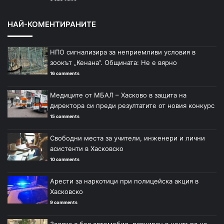
НАЙ-КОМЕНТИРАНИТЕ
НПО сигнализира за неприемливи условия в
зоокът „Кенана“. Общината: Не е вярно
16 comments
Медиците от МБАЛ – Хасково в защита на
директора си преди резултатите от новия конкурс
15 comments
Свободни места за учители, инженери и лични
асистенти в Хасковско
10 comments
Арести за наркотици при полицейска акция в
Хасковско
9 comments