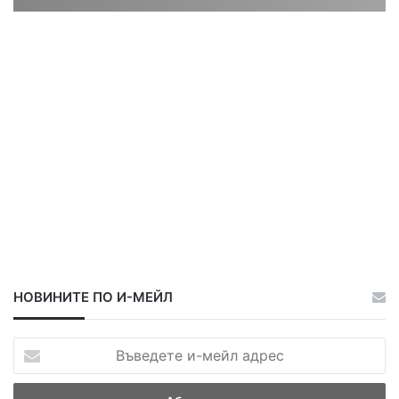
ц
ц
а
а
НОВИНИТЕ ПО И-МЕЙЛ
В
ъ
в