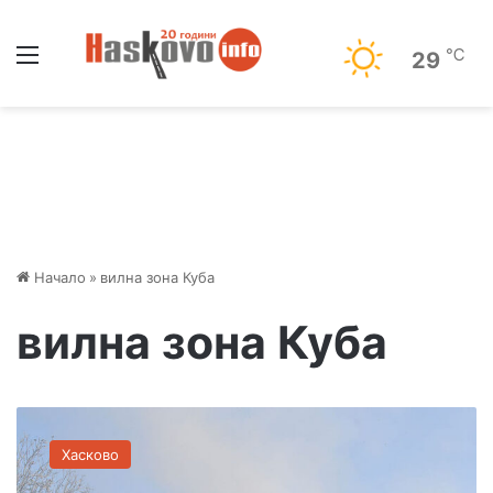
Меню
℃
29
Начало
»
вилна зона Куба
вилна зона Куба
В
ъ
Хасково
з
р