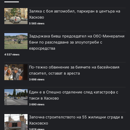
Заляха с боя автомобил, паркиран в центъра на
Хасково
5 565 views
Задържаха бивш председател на ОбС-Минерални
бани по разследване за злоупотреби с
евросредства
4 537 views
По-тежко обвинение за биячите на басейновия
спасител, остават в ареста
3 698 views
Един е в Спешно отделение след катастрофа с
такси в Хасково
3 690 views
Започна строителството на 55 жилищни сгради в
Хасковско
3 628 views