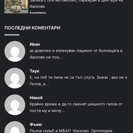
Заляха с боя автомобил, паркиран в центъра на
Хасково
9 comments
ПОСЛЕДНИ КОМЕНТАРИ
Иван
аз доволен и излекуван пациент от болницата в
Хасково не поз...
Таук
Е, на теб ти личи че си тъп слуга. Значи , ако не е
Гелов, р...
Някой
Крайно време е да го сменят шишкото гелов от
поста му и кючу...
Фъкю
Пълна скръб е МБАЛ -Хасково. Ортопедия