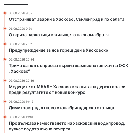
и
е
ц
з
06.08.2026 9:35
и
а
Отстраняват аварии в Хасково, Свиленград и по селата
в
н
06.08.2026 9:30
ж
о
Откриха наркотици в жилището на двама братя
и
в
л
г
06.08.2026 7:32
и
о
Предупреждение за нов горещ ден в Хасковско
щ
р
05.08.2026 20:54
е
е
Трима са под въпрос за първия шампионатен мач на ОФК
т
щ
„Хасково“
о
д
н
е
05.08.2026 20:46
а
н
Медиците от МБАЛ – Хасково в защита на директора си
д
в
преди резултатите от новия конкурс
в
Х
05.08.2026 19:13
а
а
Димитровград отново стана бригадирска столица
м
с
а
к
05.08.2026 19:01
б
Продължава изместването на хасковския водопровод,
о
пускат водата късно вечерта
р
в