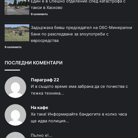
Един е в Спешно отделение след катастрофа с
такси в Хасково
9 comments
Задържаха бивш председател на ОбС-Минерални
бани по разследване за злоупотреби с
евросредства
9 comments
ПОСЛЕДНИ КОМЕНТАРИ
Параграф 22
И в същото време има забрана да се почиства с
тежка техника...
На кафе
Ха така! Информирайте бандюгите в колко часа
ще идва полиция...
Пълно е!...