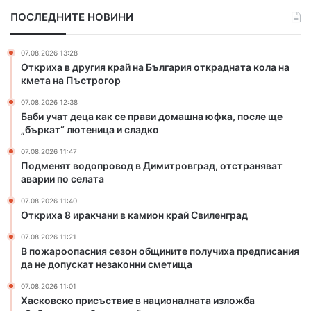
а
о
ПОСЛЕДНИТЕ НОВИНИ
к
п
а
р
к
о
07.08.2026 13:28
с
в
Откриха в другия край на България открадната кола на
е
о
кмета на Пъстрогор
п
д
07.08.2026 12:38
р
в
Баби учат деца как се прави домашна юфка, после ще
а
Д
„бъркат“ лютеница и сладко
в
и
и
м
07.08.2026 11:47
д
и
Подменят водопровод в Димитровград, отстраняват
о
аварии по селата
т
м
р
07.08.2026 11:40
а
о
Откриха 8 иракчани в камион край Свиленград
ш
в
н
г
07.08.2026 11:21
В пожароопасния сезон общините получиха предписания
а
р
да не допускат незаконни сметища
ю
а
ф
д
07.08.2026 11:01
к
,
Хасковско присъствие в националната изложба
а
о