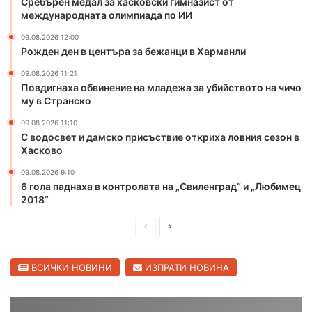
Сребърен медал за хасковски гимназист от
м
ж
международната олимпиада по ИИ
н
а
а
09.08.2026 12:00
з
Рожден ден в центъра за бежанци в Харманли
з
а
и
у
09.08.2026 11:21
с
б
Повдигнаха обвинение на младежа за убийството на чичо
т
и
му в Странско
о
й
09.08.2026 11:10
т
с
С водосвет и дамско присъствие откриха ловния сезон в
м
т
Хасково
е
в
ж
о
09.08.2026 9:10
д
т
6 гола паднаха в контролата на „Свиленград“ и „Любимец
у
2018“
о
н
н
П
С
а
а
р
ч
р
л
о
и
е
е
ВСИЧКИ НОВИНИ
ИЗПРАТИ НОВИНА
д
ч
д
д
н
о
а
м
и
в