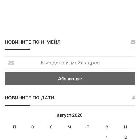
НОВИНИТЕ ПО И-МЕЙЛ
В
ъ
в
е
д
е
НОВИНИТЕ ПО ДАТИ
т
е
и
август 2026
-
м
П
В
С
Ч
П
С
Н
е
1
2
й