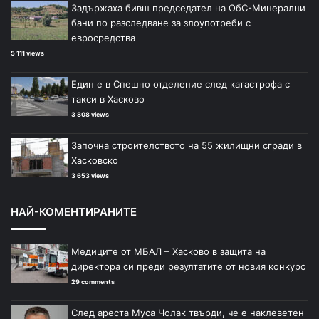
Задържаха бивш председател на ОбС-Минерални
бани по разследване за злоупотреби с
евросредства
5 111 views
Един е в Спешно отделение след катастрофа с
такси в Хасково
3 808 views
Започна строителството на 55 жилищни сгради в
Хасковско
3 653 views
НАЙ-КОМЕНТИРАНИТЕ
Медиците от МБАЛ – Хасково в защита на
директора си преди резултатите от новия конкурс
29 comments
След ареста Муса Чолак твърди, че е наклеветен