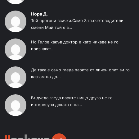
Нора Д.
Той протони всички.Само 3 гл.счетоводители
смени Май той е з...
Но Гелов какъв доктор е като никаде не го
признават...
Да така е само гледа парите от личен опит ви го
казвам по др...
Бъдчеда гледа парите нищо друго не го
интересува докато е на...