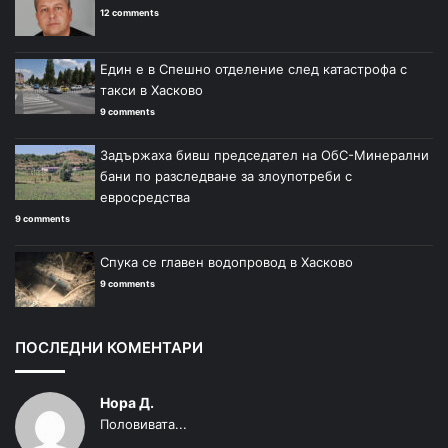
12 comments
Един е в Спешно отделение след катастрофа с
такси в Хасково
9 comments
Задържаха бивш председател на ОбС-Минерални
бани по разследване за злоупотреби с
евросредства
9 comments
Спука се главен водопровод в Хасково
9 comments
ПОСЛЕДНИ КОМЕНТАРИ
Нора Д.
Половивата...