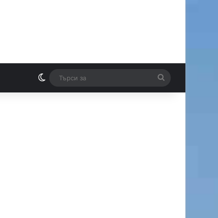
Switch skin
Търси
И
за