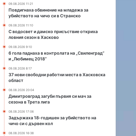
о
н
09.08.2026 11:21
п
т
Повдигнаха обвинение на младежа за
р
р
убийството на чичо си в Странско
и
о
09.08.2026 11:10
с
л
С водосвет и дамско присъствие откриха
ъ
а
ловния сезон в Хасково
с
т
т
а
09.08.2026 9:10
в
н
6 гола паднаха в контролата на „Свиленград“
и „Любимец 2018“
и
а
е
„
09.08.2026 8:17
о
С
37 нови свободни работни места в Хасковска
т
в
област
к
и
08.08.2026 20:04
р
л
Димитровград загуби първия си мач за
и
е
сезона в Трета лига
х
н
а
г
08.08.2026 17:06
л
р
Задържаха 18-годишен за убийството на
о
а
чичо си с дървен кол
в
д
08.08.2026 16:38
н
“