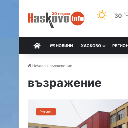
30
НАЧАЛО
НОВИНИ
ХАСКОВО
РЕГИО
Начало
»
възражение
възражение
И
к
Регион
м
е
т