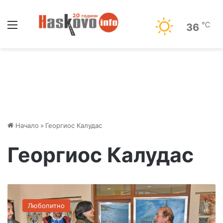
Меню
℃
36
Начало
»
Георгиос Калудас
Георгиос Калудас
Г
р
Любопитно
ъ
ц