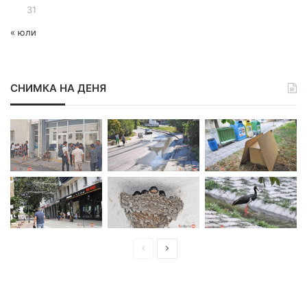
31
« юли
СНИМКА НА ДЕНЯ
П
С
р
л
е
е
д
д