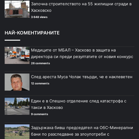
Започна строителството на 55 жилищни сгради в
Хасковско
3 648 views
НАЙ-КОМЕНТИРАНИТЕ
Медиците от МБАЛ – Хасково в защита на
директора си преди резултатите от новия конкурс
26 comments
След ареста Муса Чолак твърди, че е наклеветен
12 comments
Един е в Спешно отделение след катастрофа с
такси в Хасково
9 comments
Задържаха бивш председател на ОбС-Минерални
бани по разследване за злоупотреби с