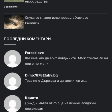
евросредства
9 comments
Спука се главен водопровод в Хасково
9 comments
ПОСЛЕДНИ КОМЕНТАРИ
Forest love
Ще има кво да еб-т ловджиите. Мъж тръгне ли на
лов е по жени...
Dimo7878@abv.bg
Това не е Държава а цигански катун...
Кристо
Дъжд и мъгла от сърце на всички ловджии
пожелавам !...