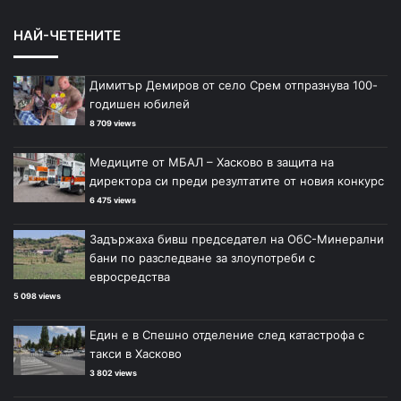
НАЙ-ЧЕТЕНИТЕ
Димитър Демиров от село Срем отпразнува 100-
годишен юбилей
8 709 views
Медиците от МБАЛ – Хасково в защита на
директора си преди резултатите от новия конкурс
6 475 views
Задържаха бивш председател на ОбС-Минерални
бани по разследване за злоупотреби с
евросредства
5 098 views
Един е в Спешно отделение след катастрофа с
такси в Хасково
3 802 views