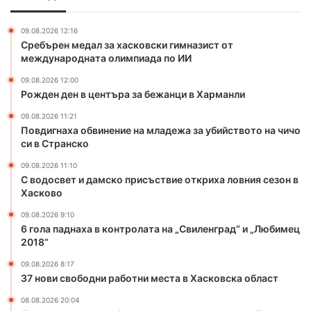
т
и
ъ
н
09.08.2026 12:16
р
е
Сребърен медал за хасковски гимназист от
а
н
международната олимпиада по ИИ
з
и
09.08.2026 12:00
а
е
Рожден ден в центъра за бежанци в Харманли
б
н
е
а
09.08.2026 11:21
ж
м
Повдигнаха обвинение на младежа за убийството на чичо
а
л
си в Странско
н
а
09.08.2026 11:10
ц
д
С водосвет и дамско присъствие откриха ловния сезон в
и
е
Хасково
в
ж
Х
а
09.08.2026 9:10
6 гола паднаха в контролата на „Свиленград“ и „Любимец
а
з
2018“
р
а
м
у
09.08.2026 8:17
а
б
37 нови свободни работни места в Хасковска област
н
и
08.08.2026 20:04
л
й