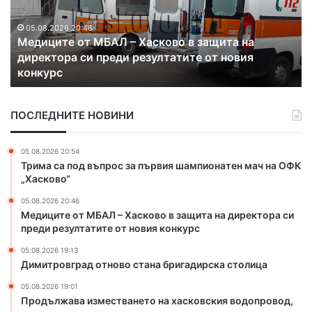
н
р
л
я
о
ж
Б
в
а
05.08.2026 19:13
ъ
Димитровград отново стана бригадирска
г
в
л
столица
р
а
г
а
и
а
д
з
р
ПОСЛЕДНИТЕ НОВИНИ
о
м
и
т
е
я
н
с
05.08.2026 20:54
“
о
т
Трима са под въпрос за първия шампионатен мач на ОФК
в
в
„Хасково“
о
а
05.08.2026 20:46
с
н
Медиците от МБАЛ – Хасково в защита на директора си
т
е
преди резултатите от новия конкурс
а
т
н
о
05.08.2026 19:13
а
н
Димитровград отново стана бригадирска столица
б
а
05.08.2026 19:01
р
х
Продължава изместването на хасковския водопровод,
и
а