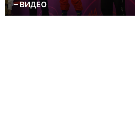
а
– ВИДЕО
с
в
п
р
е
о
ч
п
е
е
л
й
и
с
е
к
в
и
р
я
о
ш
п
а
е
м
й
п
с
и
к
о
а
н
т
Г
а
е
т
о
и
р