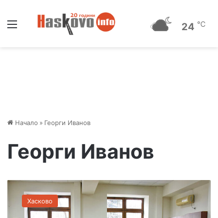
Меню
℃
24
Начало
»
Георги Иванов
Георги Иванов
С
ъ
Хасково
д
ъ