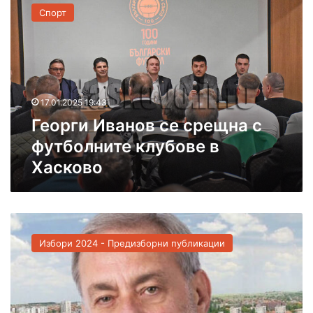
е
а
т
Спорт
о
н
у
р
о
р
г
в
н
и
о
и
И
т
р
в
н
17.01.2025 19:43
а
о
Георги Иванов се срещна с
н
в
о
о
футболните клубове в
в
е
Хасково
с
С
е
п
с
о
р
р
Г
е
т
е
щ
и
Избори 2024 - Предизборни публикации
о
н
с
р
а
т
г
с
н
и
ф
а
И
у