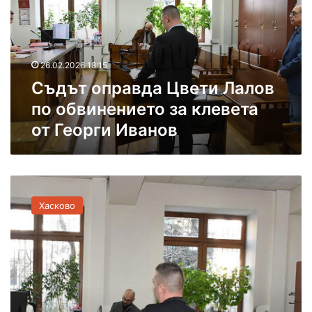
т
о
п
р
26.02.2026 18:15
а
Съдът оправда Цвети Лалов
в
д
по обвинението за клевета
а
от Георги Иванов
Ц
в
е
т
И
и
в
Л
Хасково
а
а
н
л
о
о
в
в
с
п
л
о
е
о