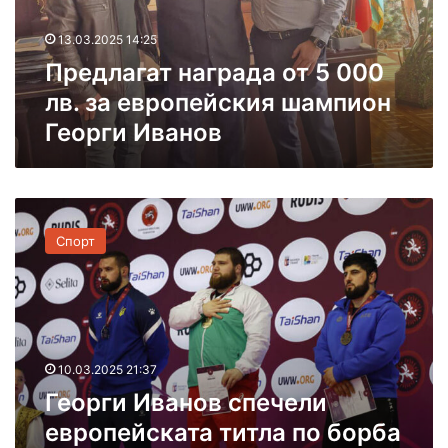
г
ъ
р
а
д
о
13.03.2025 14:25
т
я
с
Предлагат награда от 5 000
н
т
ъ
а
з
т
лв. за европейския шампион
г
а
е
Георги Иванов
р
о
к
а
б
о
д
и
й
а
д
щ
Г
о
а
е
е
т
я
Спорт
о
5
х
р
0
н
г
0
е
и
0
в
И
л
ъ
в
в
л
10.03.2025 21:37
а
.
н
Георги Иванов спечели
н
з
а
о
а
европейската титла по борба
т
в
е