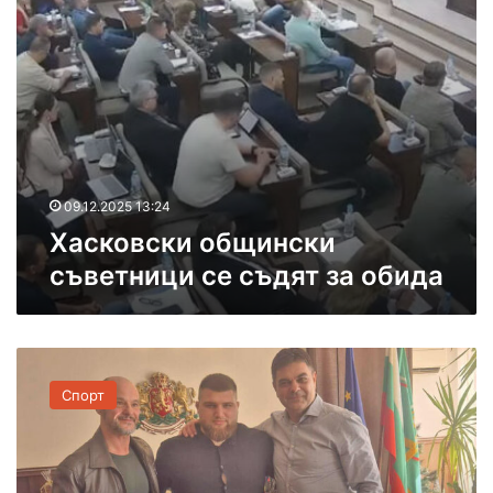
Г
и
к
е
о
т
о
б
ъ
р
щ
т
г
и
н
и
н
а
И
с
Р
в
к
а
а
и
д
09.12.2025 13:24
н
с
е
о
Хасковски общински
ъ
в
в
съветници се съдят за обида
в
е
е
и
т
з
н
х
П
и
о
р
ц
д
Спорт
е
и
,
д
с
в
л
е
ъ
а
с
п