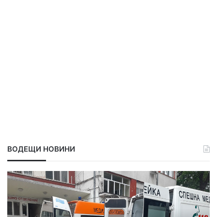
о
т
с
е
т
и
о
з
й
б
н
о
с
р
т
и
в
е
о
с
!
к
о
а
л
ВОДЕЩИ НОВИНИ
и
ц
и
Д
П
я
и
р
„
м
о
С
и
д
и
т
ъ