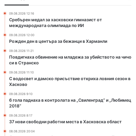
з
т
и
а
ъ
н
б
09.08.2026 12:16
р
е
Сребърен медал за хасковски гимназист от
а
а
н
международната олимпиада по ИИ
л
з
и
а
09.08.2026 12:00
а
е
в
Рожден ден в центъра за бежанци в Харманли
б
н
р
е
а
09.08.2026 11:21
е
ж
м
Повдигнаха обвинение на младежа за убийството на чичо
з
а
л
си в Странско
и
н
а
д
09.08.2026 11:10
ц
д
е
С водосвет и дамско присъствие откриха ловния сезон в
и
е
н
Хасково
в
ж
ц
Х
а
09.08.2026 9:10
и
6 гола паднаха в контролата на „Свиленград“ и „Любимец
а
з
я
2018“
р
а
„
м
у
Б
09.08.2026 8:17
а
б
37 нови свободни работни места в Хасковска област
о
н
и
я
08.08.2026 20:04
л
й
н