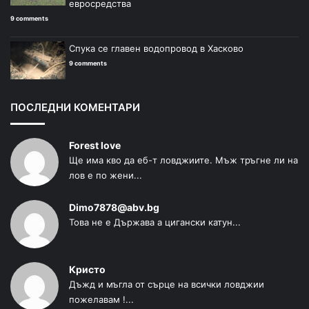
евросредства
9 comments
Спука се главен водопровод в Хасково
9 comments
ПОСЛЕДНИ КОМЕНТАРИ
Forest love
Ще има кво да еб-т ловджиите. Мъж тръгне ли на
лов е по жени...
Dimo7878@abv.bg
Това не е Държава а цигански катун...
Кристо
Дъжд и мъгла от сърце на всички ловджии
пожелавам !...