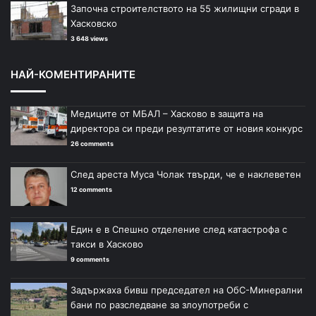
Започна строителството на 55 жилищни сгради в
Хасковско
3 648 views
НАЙ-КОМЕНТИРАНИТЕ
Медиците от МБАЛ – Хасково в защита на
директора си преди резултатите от новия конкурс
26 comments
След ареста Муса Чолак твърди, че е наклеветен
12 comments
Един е в Спешно отделение след катастрофа с
такси в Хасково
9 comments
Задържаха бивш председател на ОбС-Минерални
бани по разследване за злоупотреби с