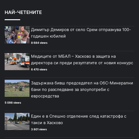
НАЙ-ЧЕТЕНИТЕ
Димитър Демиров от село Срем отпразнува 100-
годишен юбилей
8 684 views
Медиците от МБАЛ – Хасково в защита на
директора си преди резултатите от новия конкурс
6 470 views
Задържаха бивш председател на ОбС-Минерални
бани по разследване за злоупотреби с
евросредства
5 098 views
Един е в Спешно отделение след катастрофа с
такси в Хасково
3 801 views