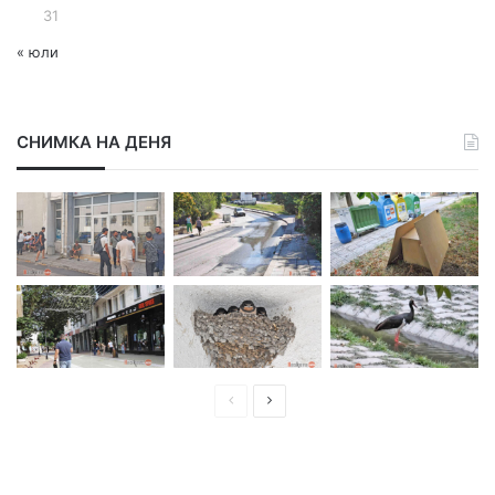
31
« юли
СНИМКА НА ДЕНЯ
П
С
р
л
е
е
д
д