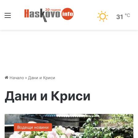
Меню
℃
31
Начало
»
Дани и Криси
Дани и Криси
М
а
Водещи новини
г
и