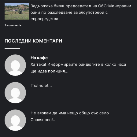
Задържаха бивш председател на ОбС-Минерални
бани по разследване за злоупотреби с
евросредства
9 comments
ПОСЛЕДНИ КОМЕНТАРИ
На кафе
Ха така! Информирайте бандюгите в колко часа
ще идва полиция...
Пълно е!...
Не вярвам да има нещо общо със село
Славяново!...