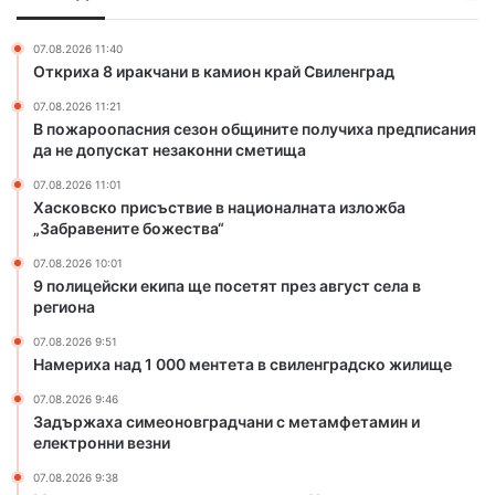
н
я
ъ
и
с
с
и
07.08.2026 11:40
е
т
Откриха 8 иракчани в камион край Свиленград
К
з
в
р
07.08.2026 11:21
о
и
и
В пожароопасния сезон общините получиха предписания
н
е
с
да не допускат незаконни сметища
о
в
и
б
н
07.08.2026 11:01
щ
а
Хасковско присъствие в националната изложба
и
ц
„Забравените божества“
н
и
07.08.2026 10:01
и
о
9 полицейски екипа ще посетят през август села в
т
н
региона
е
а
п
л
07.08.2026 9:51
Намериха над 1 000 ментета в свиленградско жилище
о
н
л
а
07.08.2026 9:46
у
т
Задържаха симеоновградчани с метамфетамин и
ч
а
електронни везни
и
и
07.08.2026 9:38
х
з