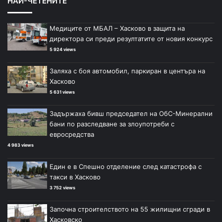
НАЙ-ЧЕТЕНИТЕ
Медиците от МБАЛ – Хасково в защита на
директора си преди резултатите от новия конкурс
5 924 views
Заляха с боя автомобил, паркиран в центъра на
Хасково
5 631 views
Задържаха бивш председател на ОбС-Минерални
бани по разследване за злоупотреби с
евросредства
4 983 views
Един е в Спешно отделение след катастрофа с
такси в Хасково
3 752 views
Започна строителството на 55 жилищни сгради в
Хасковско