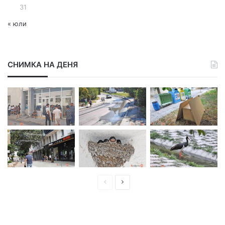
31
« юли
СНИМКА НА ДЕНЯ
П
С
р
л
е
е
д
д