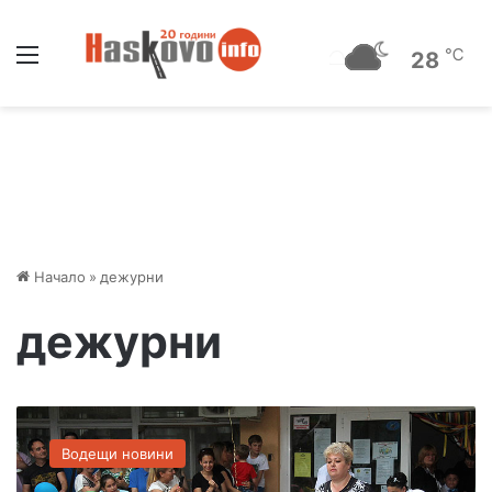
Меню
℃
28
Начало
»
дежурни
дежурни
В
с
Водещи новини
и
ч