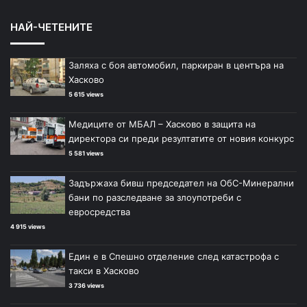
НАЙ-ЧЕТЕНИТЕ
Заляха с боя автомобил, паркиран в центъра на
Хасково
5 615 views
Медиците от МБАЛ – Хасково в защита на
директора си преди резултатите от новия конкурс
5 581 views
Задържаха бивш председател на ОбС-Минерални
бани по разследване за злоупотреби с
евросредства
4 915 views
Един е в Спешно отделение след катастрофа с
такси в Хасково
3 736 views