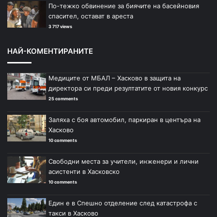
По-тежко обвинение за биячите на басейновия
спасител, остават в ареста
3 717 views
НАЙ-КОМЕНТИРАНИТЕ
Медиците от МБАЛ – Хасково в защита на
директора си преди резултатите от новия конкурс
25 comments
Заляха с боя автомобил, паркиран в центъра на
Хасково
10 comments
Свободни места за учители, инженери и лични
асистенти в Хасковско
10 comments
Един е в Спешно отделение след катастрофа с
такси в Хасково