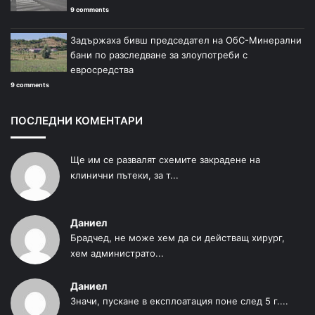
9 comments
Задържаха бивш председател на ОбС-Минерални
бани по разследване за злоупотреби с
евросредства
9 comments
ПОСЛЕДНИ КОМЕНТАРИ
Ще им се развалят схемите закрадене на
клинични пътеки, за т...
Даниел
Брадчед, не може хем да си действащ хирург,
хем администрато...
Даниел
Значи, пускане в експлоатация поне след 5 г....