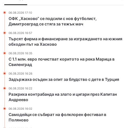
Н
и
о
о
н
ч
в
06.08.2026 17:10
а
и
ОФК „Хасково“ се подсили с нов футболист,
а
н
с
Димитровград се стяга за тежък мач
г
с
т
о
06.08.2026 16:57
и
в
д
Търсят фирма и финансиране за изграждането на южния
р
а
и
обходен път на Хасково
а
т
н
н
к
06.08.2026 16:35
а
е
о
С 1.1 млн. евро почистват коритото на река Марица в
з
Свиленград
р
а
и
06.08.2026 16:26
и
т
Задържаха осъден за опит за блудство с дете в Турция
з
о
г
т
06.08.2026 16:22
Разкриха контрабанда на злато и цигари през Капитан
р
о
Андреево
а
н
ж
а
06.08.2026 16:02
д
р
Самодейци се събират на фолклорен фестивал в
а
е
Поляново
н
к