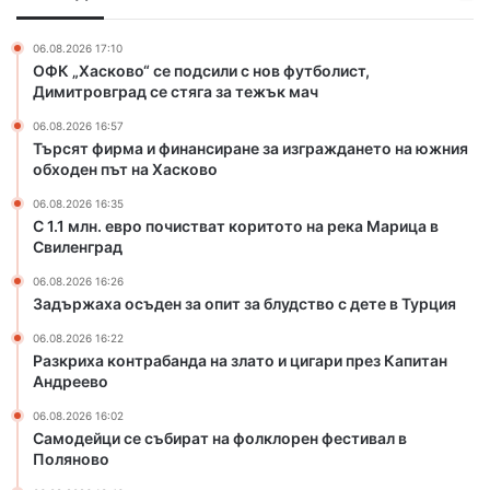
и
о
н
ч
06.08.2026 17:10
а
и
ОФК „Хасково“ се подсили с нов футболист,
н
с
Димитровград се стяга за тежък мач
с
т
06.08.2026 16:57
и
в
Търсят фирма и финансиране за изграждането на южния
р
а
обходен път на Хасково
а
т
н
к
06.08.2026 16:35
е
о
С 1.1 млн. евро почистват коритото на река Марица в
з
Свиленград
р
а
и
06.08.2026 16:26
и
т
Задържаха осъден за опит за блудство с дете в Турция
з
о
г
т
06.08.2026 16:22
Разкриха контрабанда на злато и цигари през Капитан
р
о
Андреево
а
н
ж
а
06.08.2026 16:02
д
р
Самодейци се събират на фолклорен фестивал в
а
е
Поляново
н
к