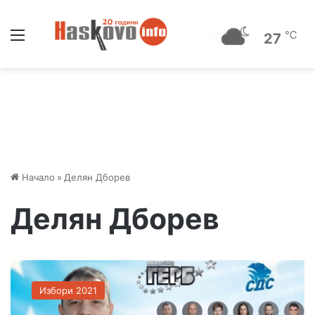
Меню
℃
27
Начало
»
Делян Дборев
Делян Дборев
Г
Е
Избори 2021
Р
Б