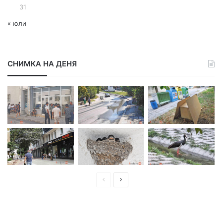
31
« юли
СНИМКА НА ДЕНЯ
П
С
р
л
е
е
д
д