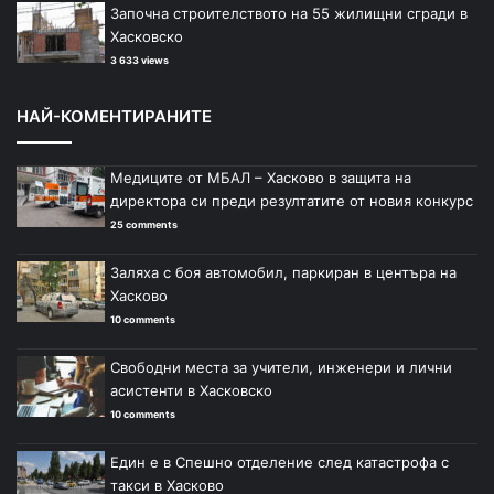
Започна строителството на 55 жилищни сгради в
Хасковско
3 633 views
НАЙ-КОМЕНТИРАНИТЕ
Медиците от МБАЛ – Хасково в защита на
директора си преди резултатите от новия конкурс
25 comments
Заляха с боя автомобил, паркиран в центъра на
Хасково
10 comments
Свободни места за учители, инженери и лични
асистенти в Хасковско
10 comments
Един е в Спешно отделение след катастрофа с
такси в Хасково