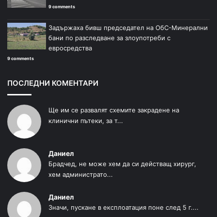
9 comments
Задържаха бивш председател на ОбС-Минерални
бани по разследване за злоупотреби с
евросредства
9 comments
ПОСЛЕДНИ КОМЕНТАРИ
Ще им се развалят схемите закрадене на
клинични пътеки, за т...
Даниел
Брадчед, не може хем да си действащ хирург,
хем администрато...
Даниел
Значи, пускане в експлоатация поне след 5 г....