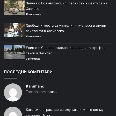
Заляха с боя автомобил, паркиран в центъра на
Хасково
10 comments
Свободни места за учители, инженери и лични
асистенти в Хасковско
10 comments
Един е в Спешно отделение след катастрофа с
такси в Хасково
9 comments
ПОСЛЕДНИ КОМЕНТАРИ
Karamanc
Tochen komentar...
Като ви е страх, ще се одупите и ж...те ще му
закарате. Това...