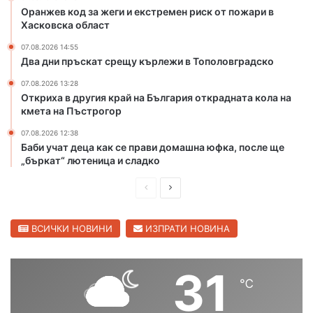
р
и
Оранжев код за жеги и екстремен риск от пожари в
и
я
Хасковска област
с
о
07.08.2026 14:55
к
т
Два дни пръскат срещу кърлежи в Тополовградско
о
к
т
р
07.08.2026 13:28
п
Откриха в другия край на България открадната кола на
а
кмета на Пъстрогор
о
д
ж
н
07.08.2026 12:38
а
а
Баби учат деца как се прави домашна юфка, после ще
р
т
„бъркат“ лютеница и сладко
и
а
в
к
П
С
Х
о
р
л
а
л
е
е
ВСИЧКИ НОВИНИ
ИЗПРАТИ НОВИНА
с
а
к
н
д
д
о
а
и
в
31
в
к
℃
ш
а
с
м
к
е
н
щ