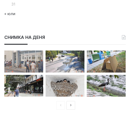
31
« юли
СНИМКА НА ДЕНЯ
П
С
р
л
е
е
д
д