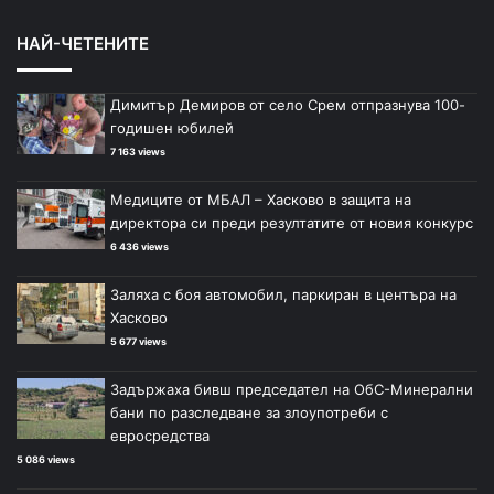
НАЙ-ЧЕТЕНИТЕ
Димитър Демиров от село Срем отпразнува 100-
годишен юбилей
7 163 views
Медиците от МБАЛ – Хасково в защита на
директора си преди резултатите от новия конкурс
6 436 views
Заляха с боя автомобил, паркиран в центъра на
Хасково
5 677 views
Задържаха бивш председател на ОбС-Минерални
бани по разследване за злоупотреби с
евросредства
5 086 views