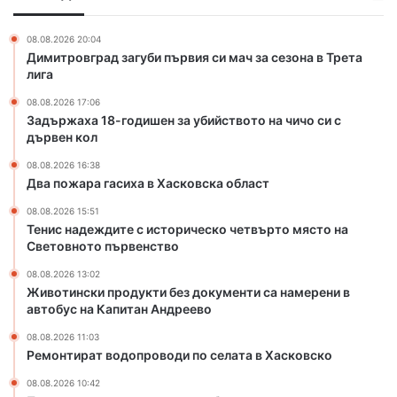
о
х
д
а
08.08.2026 20:04
и
в
Димитровград загуби първия си мач за сезона в Трета
ш
Х
лига
е
а
08.08.2026 17:06
н
с
Задържаха 18-годишен за убийството на чичо си с
з
к
дървен кол
а
о
у
в
08.08.2026 16:38
б
с
Два пожара гасиха в Хасковска област
и
к
08.08.2026 15:51
й
а
Тенис надеждите с историческо четвърто място на
с
о
Световното първенство
т
б
в
л
08.08.2026 13:02
Животински продукти без документи са намерени в
о
а
автобус на Капитан Андреево
т
с
о
т
08.08.2026 11:03
н
Ремонтират водопроводи по селата в Хасковско
а
08.08.2026 10:42
ч