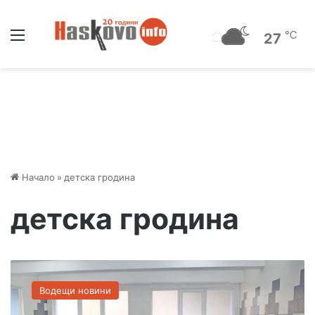
Меню
℃
27
Начало
»
детска гродина
детска гродина
С
л
Водещи новини
е
д