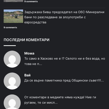
9 comments
Задържаха бивш председател на ОбС-Минерални
бани по разследване за злоупотреби с
евросредства
9 comments
ПОСЛЕДНИ КОМЕНТАРИ
Мома
То само в Хасково не е !? Селото ни е без вода, но
това не п...
Вай
Да се върне паметника пред Общински съвет!!!...
От коментари в медиите няма нужда! Ние ги
ругаем, те си мисл...