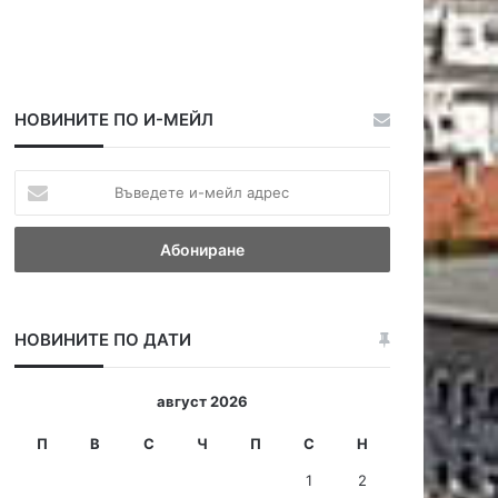
НОВИНИТЕ ПО И-МЕЙЛ
В
ъ
в
е
д
е
т
НОВИНИТЕ ПО ДАТИ
е
и
-
август 2026
м
е
П
В
С
Ч
П
С
Н
й
1
2
л