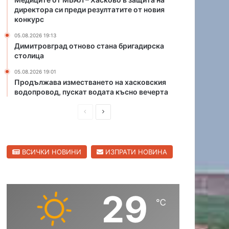
а
а
директора си преди резултатите от новия
д
конкурс
т
и
я
05.08.2026 19:13
п
Димитровград отново стана бригадирска
о
столица
с
е
05.08.2026 19:01
Продължава изместването на хасковския
л
водопровод, пускат водата късно вечерта
а
т
П
С
а
р
л
е
е
ВСИЧКИ НОВИНИ
ИЗПРАТИ НОВИНА
д
д
и
в
ш
а
29
н
щ
℃
а
а
с
с