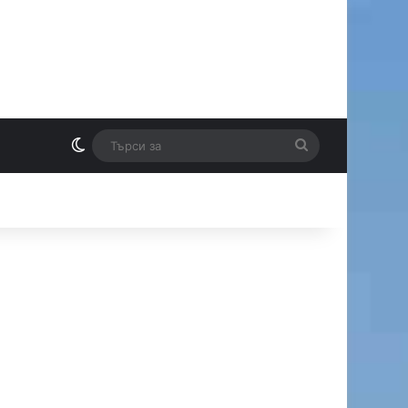
Switch skin
Търси
И
за