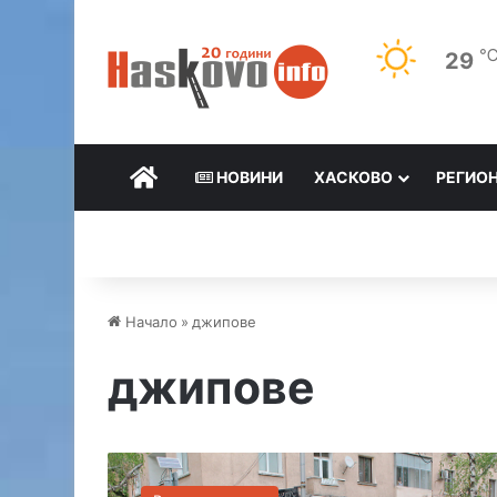
29
НАЧАЛО
НОВИНИ
ХАСКОВО
РЕГИО
Начало
»
джипове
джипове
Д
в