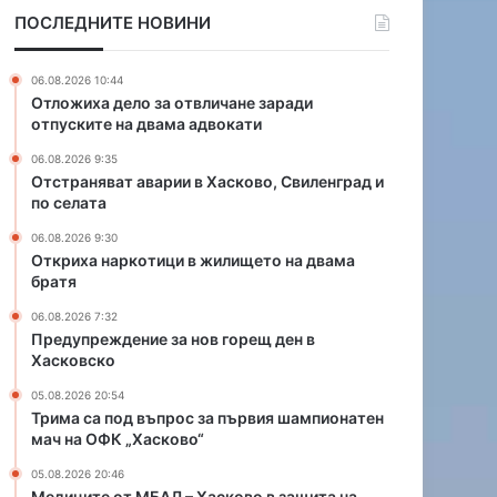
в
т
ПОСЛЕДНИТЕ НОВИНИ
а
и
р
ц
и
и
06.08.2026 10:44
и
в
Отложиха дело за отвличане заради
в
ж
отпуските на двама адвокати
Х
и
06.08.2026 9:35
а
л
Отстраняват аварии в Хасково, Свиленград и
с
и
по селата
к
щ
о
е
06.08.2026 9:30
в
т
Откриха наркотици в жилището на двама
братя
о
о
,
н
06.08.2026 7:32
С
а
Предупреждение за нов горещ ден в
в
д
Хасковско
и
в
05.08.2026 20:54
л
а
Трима са под въпрос за първия шампионатен
е
м
мач на ОФК „Хасково“
н
а
г
б
05.08.2026 20:46
р
р
Медиците от МБАЛ – Хасково в защита на