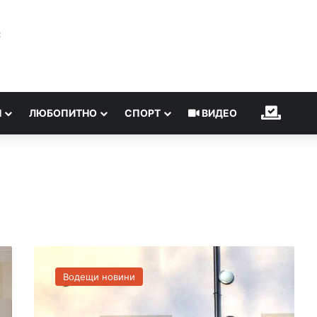
℃
Н
ЛЮБОПИТНО
СПОРТ
ВИДЕО
ИЗБОР
Д
и
Водещи новини
м
и
т