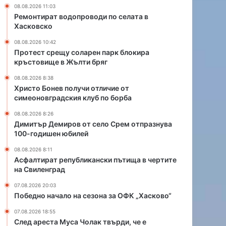
а
ч
08.08.2026 11:03
р
и
Ремонтират водопроводи по селата в
е
о
Хасковско
н
т
08.08.2026 10:42
п
л
Протест срещу соларен парк блокира
а
и
кръстовище в Жълти бряг
р
ч
к
и
08.08.2026 8:38
б
е
Христо Бонев получи отличие от
симеоновградския клуб по борба
л
о
о
т
08.08.2026 8:26
к
с
Димитър Демиров от село Срем отпразнува
и
и
100-годишен юбилей
р
м
08.08.2026 8:11
а
е
Асфалтират републикански пътища в чертите
к
о
на Свиленград
р
н
ъ
о
07.08.2026 20:03
с
в
Победно начало на сезона за ОФК „Хасково“
т
г
07.08.2026 18:55
о
р
След ареста Муса Чолак твърди, че е
в
а