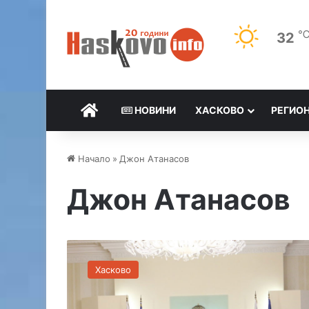
32
НАЧАЛО
НОВИНИ
ХАСКОВО
РЕГИО
Начало
»
Джон Атанасов
Джон Атанасов
С
т
Хасково
о
я
н