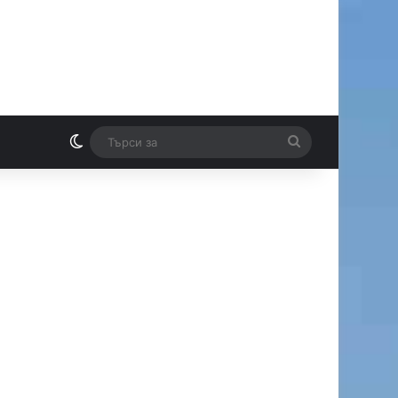
Switch skin
Търси
И
за