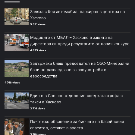
Заляха с боя автомобил, паркиран в центъра на
Хасково
5 591 views
Медиците от МБАЛ – Хасково в защита на
директора си преди резултатите от новия конкурс
4 835 views
Задържаха бивш председател на ОбС-Минерални
бани по разследване за злоупотреби с
евросредства
4 748 views
Един е в Спешно отделение след катастрофа с
такси в Хасково
3 716 views
По-тежко обвинение за биячите на басейновия
спасител, остават в ареста
3 704 views