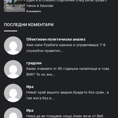
Един е в Спешно отделение след катастрофа с
такси в Хасково
9 comments
ПОСЛЕДНИ КОМЕНТАРИ
Обективен политичиски анализ
Ами нали Румбата назначи и управляваше 7-8
служебни правител...
градски
Какво очаквате от 80 годишни началници в това
ВИК? Те не зна...
Ира
Нямат край вашите аварии.Крадете без срам...в
тая жега без в...
Ира
Няма да ви плащаме нищо.Аман вече от ВиК