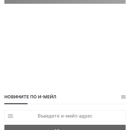
ц
ц
а
а
НОВИНИТЕ ПО И-МЕЙЛ
В
ъ
в