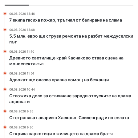
с
с
л
к
т
и
о
06.08.2026 13:46
р
щ
7 екипа гасиха пожар, тръгнал от балиране на слама
в
у
е
о
06.08.2026 13:08
в
к
5.5 млн. евро ще струва ремонта на разбит междуселски
а
р
път
р
а
е
й
06.08.2026 11:10
м
К
Древното светилище край Каснаково става сцена на
о
а
моноспектакъл
н
с
06.08.2026 11:01
т
н
Адвокат ще оказва правна помощ на бежанци
а
а
н
к
06.08.2026 10:44
а
о
Отложиха дело за отвличане заради отпуските на двама
адвокати
р
в
а
о
06.08.2026 9:35
з
с
Отстраняват аварии в Хасково, Свиленград и по селата
б
т
и
а
06.08.2026 9:30
Откриха наркотици в жилището на двама братя
т
в