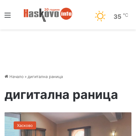
Меню
℃
35
Начало
»
дигитална раница
дигитална раница
„
Д
Хасково
и
г