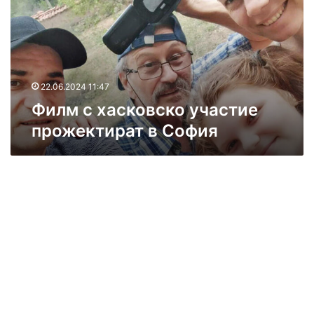
с
х
а
с
к
о
22.06.2024 11:47
в
Филм с хасковско участие
с
прожектират в София
к
о
у
ч
а
с
т
и
е
п
р
о
ж