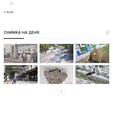
31
« юли
СНИМКА НА ДЕНЯ
П
С
р
л
е
е
д
д