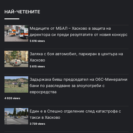
НАЙ-ЧЕТЕНИТЕ
Медиците от МБАЛ – Хасково в защита на
директора си преди резултатите от новия конкурс
5 616 views
Заляха с боя автомобил, паркиран в центъра на
Хасково
5 615 views
Задържаха бивш председател на ОбС-Минерални
бани по разследване за злоупотреби с
евросредства
4 926 views
Един е в Спешно отделение след катастрофа с
такси в Хасково
3 739 views