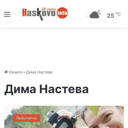
Меню
℃
25
Начало
»
Дима Настева
Дима Настева
Ф
и
Любопитно
л
м