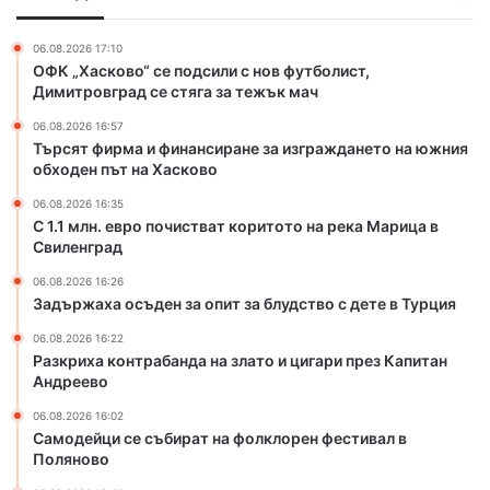
и
о
н
ч
06.08.2026 17:10
а
и
ОФК „Хасково“ се подсили с нов футболист,
н
с
Димитровград се стяга за тежък мач
с
т
06.08.2026 16:57
и
в
Търсят фирма и финансиране за изграждането на южния
р
а
обходен път на Хасково
а
т
н
к
06.08.2026 16:35
е
о
С 1.1 млн. евро почистват коритото на река Марица в
з
Свиленград
р
а
и
06.08.2026 16:26
и
т
Задържаха осъден за опит за блудство с дете в Турция
з
о
г
т
06.08.2026 16:22
Разкриха контрабанда на злато и цигари през Капитан
р
о
Андреево
а
н
ж
а
06.08.2026 16:02
д
р
Самодейци се събират на фолклорен фестивал в
а
е
Поляново
н
к