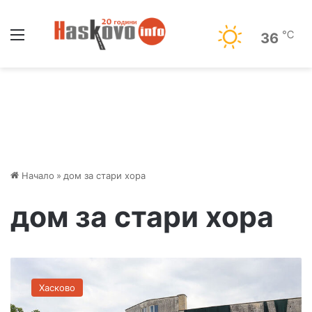
Меню
℃
36
Начало
»
дом за стари хора
дом за стари хора
Н
о
Хасково
в
и