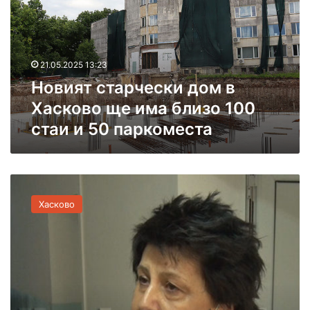
я
т
с
т
21.05.2025 13:23
а
Новият старчески дом в
р
ч
Хасково ще има близо 100
е
стаи и 50 паркоместа
с
к
и
д
В
о
с
м
Хасково
т
в
а
Х
р
а
ч
с
е
к
с
о
к
в