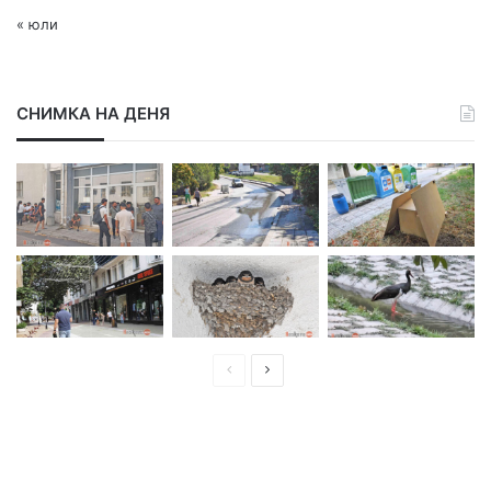
« юли
СНИМКА НА ДЕНЯ
П
С
р
л
е
е
д
д