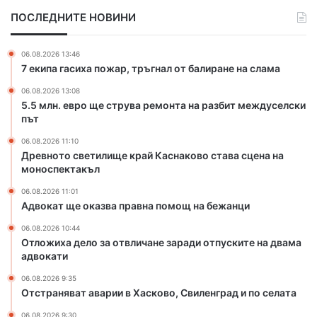
щ
т
т
ПОСЛЕДНИТЕ НОВИНИ
е
и
и
с
л
ч
т
и
н
06.08.2026 13:46
р
щ
а
7 екипа гасиха пожар, тръгнал от балиране на слама
у
е
06.08.2026 13:08
в
к
5.5 млн. евро ще струва ремонта на разбит междуселски
а
р
път
р
а
е
й
06.08.2026 11:10
м
К
Древното светилище край Каснаково става сцена на
о
а
моноспектакъл
н
с
06.08.2026 11:01
т
н
Адвокат ще оказва правна помощ на бежанци
а
а
н
к
06.08.2026 10:44
а
о
Отложиха дело за отвличане заради отпуските на двама
адвокати
р
в
а
о
06.08.2026 9:35
з
с
Отстраняват аварии в Хасково, Свиленград и по селата
б
т
и
а
06.08.2026 9:30