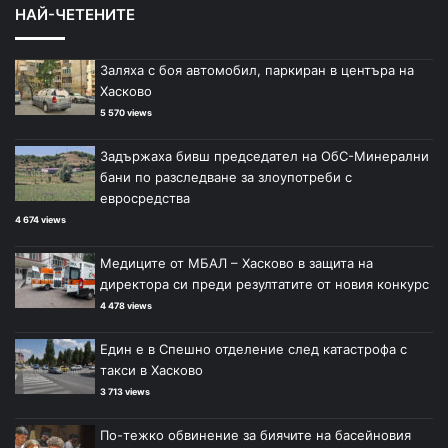
НАЙ-ЧЕТЕНИТЕ
Заляха с боя автомобил, паркиран в центъра на
Хасково
5 570 views
Задържаха бивш председател на ОбС-Минерални
бани по разследване за злоупотреби с
евросредства
4 674 views
Медиците от МБАЛ – Хасково в защита на
директора си преди резултатите от новия конкурс
4 478 views
Един е в Спешно отделение след катастрофа с
такси в Хасково
3 713 views
По-тежко обвинение за биячите на басейновия