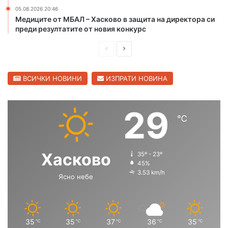
и
к
05.08.2026 20:46
и
Медиците от МБАЛ – Хасково в защита на директора си
т
преди резултатите от новия конкурс
е
н
П
С
а
р
л
д
е
е
ВСИЧКИ НОВИНИ
ИЗПРАТИ НОВИНА
в
а
д
д
м
и
в
29
а
℃
ш
а
а
д
н
щ
в
а
а
Хасково
о
35º - 23º
с
с
45%
к
3.53 km/h
а
Ясно небе
т
т
т
р
р
и
а
а
н
н
35
35
37
36
35
℃
℃
℃
℃
℃