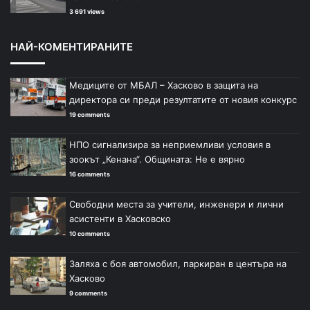
3 691 views
НАЙ-КОМЕНТИРАНИТЕ
Медиците от МБАЛ – Хасково в защита на
директора си преди резултатите от новия конкурс
19 comments
НПО сигнализира за неприемливи условия в
зоокът „Кенана“. Общината: Не е вярно
16 comments
Свободни места за учители, инженери и лични
асистенти в Хасковско
10 comments
Заляха с боя автомобил, паркиран в центъра на
Хасково
9 comments