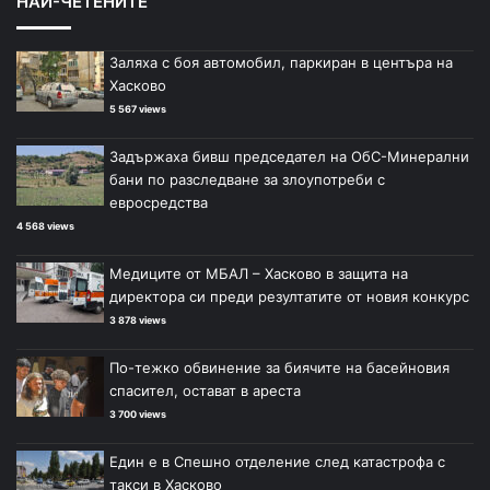
НАЙ-ЧЕТЕНИТЕ
Заляха с боя автомобил, паркиран в центъра на
Хасково
5 567 views
Задържаха бивш председател на ОбС-Минерални
бани по разследване за злоупотреби с
евросредства
4 568 views
Медиците от МБАЛ – Хасково в защита на
директора си преди резултатите от новия конкурс
3 878 views
По-тежко обвинение за биячите на басейновия
спасител, остават в ареста
3 700 views
Един е в Спешно отделение след катастрофа с
такси в Хасково