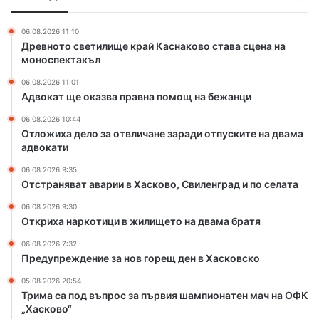
0
в
а
0
а
о
е
06.08.2026 11:10
п
т
Древното светилище край Каснаково става сцена на
в
р
в
моноспектакъл
р
а
л
о
06.08.2026 11:01
в
и
Адвокат ще оказва правна помощ на бежанци
н
ч
а
а
06.08.2026 10:44
п
н
Отложиха дело за отвличане заради отпуските на двама
о
е
адвокати
м
з
06.08.2026 9:35
о
а
Отстраняват аварии в Хасково, Свиленград и по селата
щ
р
н
а
06.08.2026 9:30
а
д
Откриха наркотици в жилището на двама братя
б
и
06.08.2026 7:32
е
о
Предупреждение за нов горещ ден в Хасковско
ж
т
а
п
05.08.2026 20:54
н
Трима са под въпрос за първия шампионатен мач на ОФК
у
„Хасково“
ц
с