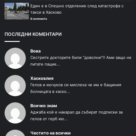
Един е в Спешно отделение след катастрофа с
такси в Хасково
9 comments
ПОСЛЕДНИ КОМЕНТАРИ
Вова
Сестрите докторите били "доволни"!! Ами защо не
питате пацие...
Хасковлия
Гелов и кючуков си мислеха че им е бащиния
болницата в хаско...
Всичко знам
Аджаба кой е накарал да събират подписки за
гелов от герб кю...
Честито на всички