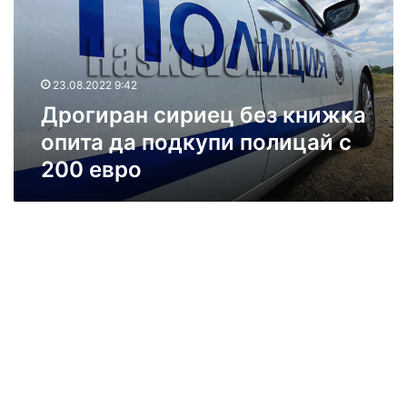
и
р
а
н
23.08.2022 9:42
с
Дрогиран сириец без книжка
и
р
опита да подкупи полицай с
и
200 евро
е
ц
б
е
з
к
н
и
ж
к
а
о
п