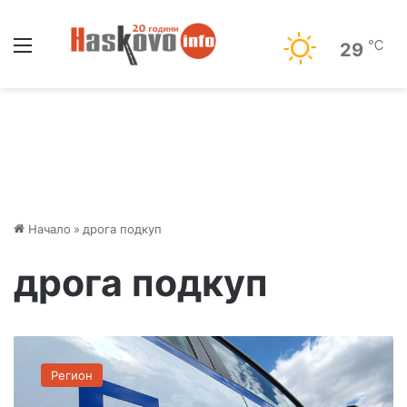
Меню
℃
29
Начало
»
дрога подкуп
дрога подкуп
Д
р
Регион
о
г