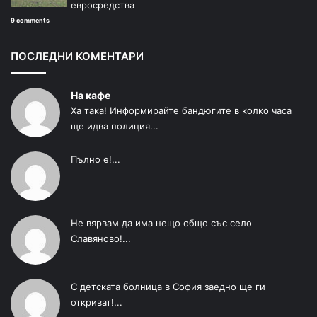
евросредства
9 comments
ПОСЛЕДНИ КОМЕНТАРИ
На кафе
Ха така! Информирайте бандюгите в колко часа
ще идва полиция...
Пълно е!...
Не вярвам да има нещо общо със село
Славяново!...
С детската болница в София заедно ще ги
откриват!...