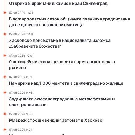
е
т
Откриха 8 иракчани в камион край Свиленград
Д
з
в
у
07.08.2026 11:21
о
и
б
В пожароопасния сезон общините получиха предписания
н
е
а
да не допускат незаконни сметища
о
в
й
б
н
07.08.2026 11:01
щ
а
Хасковско присъствие в националната изложба
и
ц
„Забравените божества“
н
и
07.08.2026 10:01
и
о
9 полицейски екипа ще посетят през август села в
т
н
региона
е
а
п
л
07.08.2026 9:51
Намериха над 1 000 ментета в свиленградско жилище
о
н
л
а
07.08.2026 9:46
у
т
Задържаха симеоновградчани с метамфетамин и
ч
а
електронни везни
и
и
07.08.2026 9:38
х
з
Младеж строши вендинг автомат в Хасково
а
л
п
о
07.08.2026 9:31
р
ж