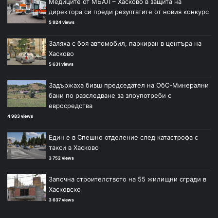
Медиците от МБАЛ – Хасково в защита на
директора си преди резултатите от новия конкурс
5 924 views
Заляха с боя автомобил, паркиран в центъра на
Хасково
5 631 views
Задържаха бивш председател на ОбС-Минерални
бани по разследване за злоупотреби с
евросредства
4 983 views
Един е в Спешно отделение след катастрофа с
такси в Хасково
3 752 views
Започна строителството на 55 жилищни сгради в
Хасковско
3 637 views