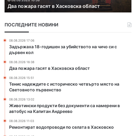
08.08.2026 16:38
а
Два пожара гасят в Хасковска област
г
ж
с
а
д
т
с
и
ПОСЛЕДНИТЕ НОВИНИ
я
т
т
е
в
с
08.08.2026 17:06
Х
и
Задържаха 18-годишен за убийството на чичо си с
а
с
дървен кол
с
т
08.08.2026 16:38
к
о
Два пожара гасят в Хасковска област
о
р
в
и
08.08.2026 15:51
с
ч
Тенис надеждите с историческо четвърто място на
к
е
Световното първенство
а
с
08.08.2026 13:02
о
к
Животински продукти без документи са намерени в
б
о
автобус на Капитан Андреево
л
ч
а
е
08.08.2026 11:03
Ремонтират водопроводи по селата в Хасковско
с
т
т
в