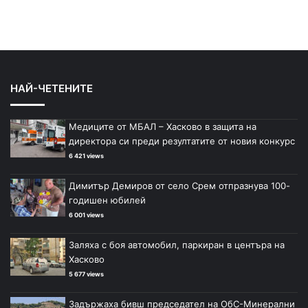
НАЙ-ЧЕТЕНИТЕ
Медиците от МБАЛ – Хасково в защита на
директора си преди резултатите от новия конкурс
6 421 views
Димитър Демиров от село Срем отпразнува 100-
годишен юбилей
6 001 views
Заляха с боя автомобил, паркиран в центъра на
Хасково
5 677 views
Задържаха бивш председател на ОбС-Минерални