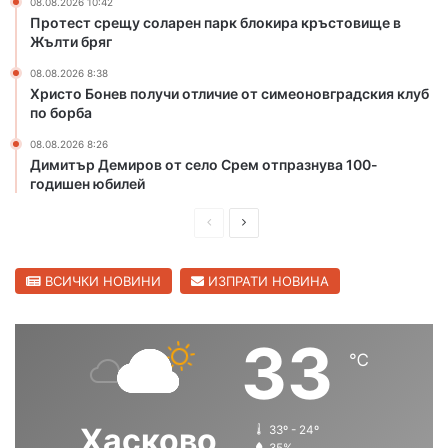
08.08.2026 10:42
ъ
Протест срещу соларен парк блокира кръстовище в
р
Жълти бряг
т
08.08.2026 8:38
о
Христо Бонев получи отличие от симеоновградския клуб
м
по борба
я
с
08.08.2026 8:26
т
Димитър Демиров от село Срем отпразнува 100-
о
годишен юбилей
н
П
С
а
С
р
л
в
е
е
ВСИЧКИ НОВИНИ
ИЗПРАТИ НОВИНА
е
д
д
т
о
и
в
33
в
℃
ш
а
н
н
щ
о
т
а
а
Хасково
33º - 24º
о
с
с