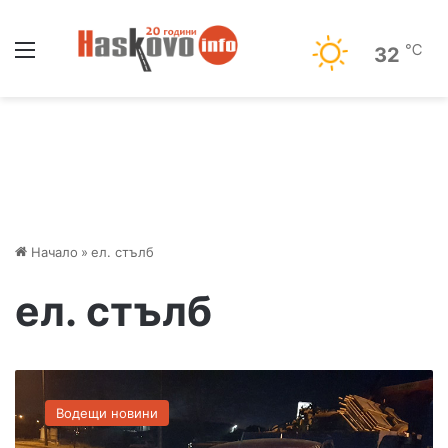
Меню
℃
32
Начало
»
ел. стълб
ел. стълб
П
о
Водещи новини
л
и