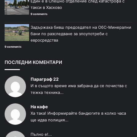
Един е в Спешно отделение след катастрофа с
такси в Хасково
9 comments
Задържаха бивш председател на ОбС-Минерални
бани по разследване за злоупотреби с
евросредства
9 comments
ПОСЛЕДНИ КОМЕНТАРИ
Параграф 22
И в същото време има забрана да се почиства с
тежка техника...
На кафе
Ха така! Информирайте бандюгите в колко часа
ще идва полиция...
Пълно е!...