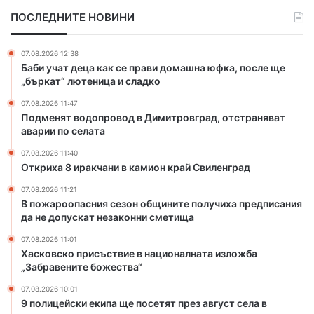
о
к
н
ПОСЛЕДНИТЕ НОВИНИ
п
ч
и
р
а
ц
о
н
а
07.08.2026 12:38
в
и
Баби учат деца как се прави домашна юфка, после ще
о
в
„бъркат“ лютеница и сладко
д
к
07.08.2026 11:47
в
а
Подменят водопровод в Димитровград, отстраняват
Д
м
аварии по селата
и
и
м
о
07.08.2026 11:40
и
н
Откриха 8 иракчани в камион край Свиленград
т
к
07.08.2026 11:21
р
р
В пожароопасния сезон общините получиха предписания
о
а
да не допускат незаконни сметища
в
й
г
С
07.08.2026 11:01
Хасковско присъствие в националната изложба
р
в
„Забравените божества“
а
и
д
л
07.08.2026 10:01
,
е
9 полицейски екипа ще посетят през август села в
о
н