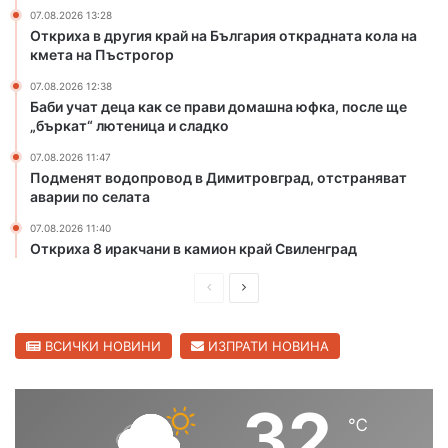
а
р
и
07.08.2026 13:28
л
и
я
Откриха в другия край на България открадната кола на
и
кмета на Пъстрогор
с
о
щ
к
т
е
07.08.2026 12:38
о
к
Баби учат деца как се прави домашна юфка, после ще
„
т
р
„бъркат“ лютеница и сладко
З
п
а
а
07.08.2026 11:47
о
д
р
Подменят водопровод в Димитровград, отстраняват
ж
н
я
аварии по селата
а
а
“
р
т
07.08.2026 11:40
и
а
Откриха 8 иракчани в камион край Свиленград
в
к
Х
о
П
С
а
л
р
л
с
а
е
е
ВСИЧКИ НОВИНИ
ИЗПРАТИ НОВИНА
к
н
о
а
д
д
в
к
и
в
32
с
м
℃
ш
а
к
е