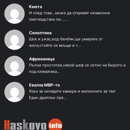
Кмета
И след това...може да откриват незаконни
сметища,така ли.......
Синоптика
Шок и ужас,код-бенбян,ще умирате от
жега,стойте си вкъщи и т...
Африканеца
Пълни простотии,някой шеф се сетил на бюрото и
под климатика...
Евалла МВР-то
Язък за хилядите камери и милионите за тях!
Един дрипльо пре...