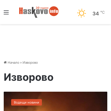
Меню
℃
34
Начало
»
Изворово
Изворово
П
о
Водещи новини
ж
а