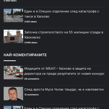
5 098 views
Един е в Спешно отделение след катастрофа с
такси в Хасково
3 801 views
Започна строителството на 55 жилищни сгради в
Хасковско
3 648 views
НАЙ-КОМЕНТИРАНИТЕ
Медиците от МБАЛ – Хасково в защита на
директора си преди резултатите от новия конкурс
26 comments
След ареста Муса Чолак твърди, че е наклеветен
12 comments
Един е в Спешно отделение след катастрофа с