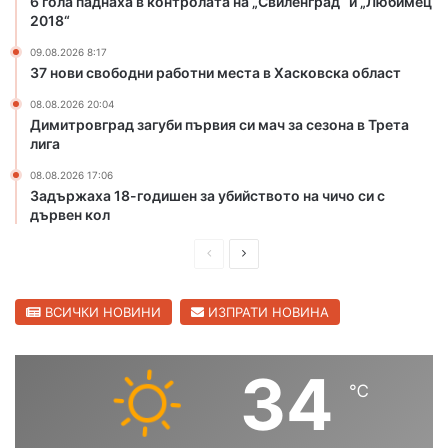
6 гола паднаха в контролата на „Свиленград“ и „Любимец
а
з
2018“
р
а
м
у
09.08.2026 8:17
а
б
37 нови свободни работни места в Хасковска област
н
и
08.08.2026 20:04
л
й
Димитровград загуби първия си мач за сезона в Трета
и
с
лига
т
в
08.08.2026 17:06
о
Задържаха 18-годишен за убийството на чичо си с
т
дървен кол
о
П
С
н
а
р
л
ч
е
е
ВСИЧКИ НОВИНИ
ИЗПРАТИ НОВИНА
и
д
д
ч
о
и
в
34
с
℃
ш
а
и
н
щ
в
С