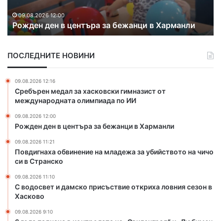
б
е
а
я
н
х
09.08.2026 12:00
в
Рожден ден в центъра за бежанци в Харманли
в
а
и
ц
о
б
е
б
е
ПОСЛЕДНИТЕ НОВИНИ
н
в
д
т
и
с
ъ
н
09.08.2026 12:16
т
р
е
Сребърен медал за хасковски гимназист от
в
а
н
международната олимпиада по ИИ
е
з
и
н
09.08.2026 12:00
а
е
о
Рожден ден в центъра за бежанци в Харманли
б
н
п
е
а
09.08.2026 11:21
о
ж
м
Повдигнаха обвинение на младежа за убийството на чичо
л
а
л
си в Странско
о
н
а
ж
09.08.2026 11:10
ц
д
е
С водосвет и дамско присъствие откриха ловния сезон в
и
е
Хасково
н
в
ж
и
Х
а
09.08.2026 9:10
е