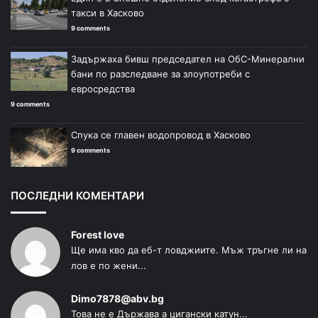
такси в Хасково
9 comments
Задържаха бивш председател на ОбС-Минерални
бани по разследване за злоупотреби с
евросредства
9 comments
Спука се главен водопровод в Хасково
9 comments
ПОСЛЕДНИ КОМЕНТАРИ
Forest love
Ще има кво да еб-т ловджиите. Мъж тръгне ли на
лов е по жени...
Dimo7878@abv.bg
Това не е Държава а цигански катун...