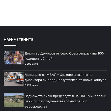
НАЙ-ЧЕТЕНИТЕ
Димитър Демиров от село Срем отпразнува 100-
годишен юбилей
8 690 views
Медиците от МБАЛ – Хасково в защита на
директора си преди резултатите от новия конкурс
6 470 views
Задържаха бивш председател на ОбС-Минерални
бани по разследване за злоупотреби с
евросредства