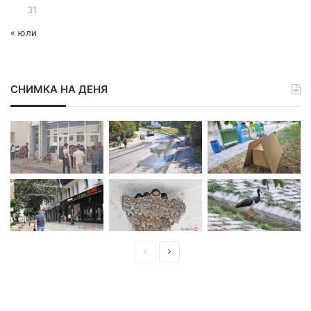
31
« юли
СНИМКА НА ДЕНЯ
П
С
р
л
е
е
д
д