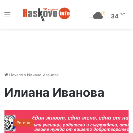
Меню
℃
34
Начало
»
Илиана Иванова
Илиана Иванова
Б
л
Регион
а
г