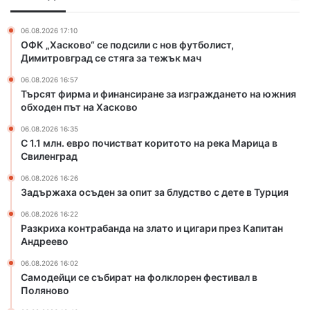
я
и
о
н
н
ч
а
06.08.2026 17:10
а
и
ОФК „Хасково“ се подсили с нов футболист,
у
н
с
Димитровград се стяга за тежък мач
ч
с
т
и
06.08.2026 16:57
и
в
т
Търсят фирма и финансиране за изграждането на южния
р
а
е
обходен път на Хасково
а
т
л
н
к
06.08.2026 16:35
к
е
о
С 1.1 млн. евро почистват коритото на река Марица в
а
з
Свиленград
р
а
и
06.08.2026 16:26
и
т
Задържаха осъден за опит за блудство с дете в Турция
з
о
г
т
06.08.2026 16:22
Разкриха контрабанда на злато и цигари през Капитан
р
о
Андреево
а
н
ж
а
06.08.2026 16:02
д
р
Самодейци се събират на фолклорен фестивал в
а
е
Поляново
н
к