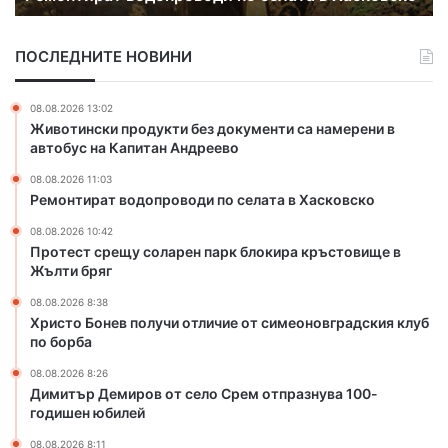
в
щ
о
у
ПОСЛЕДНИТЕ НОВИНИ
д
с
о
о
п
л
08.08.2026 13:02
р
а
Животински продукти без документи са намерени в
о
р
автобус на Капитан Андреево
в
е
08.08.2026 11:03
о
н
Ремонтират водопроводи по селата в Хасковско
д
п
и
а
08.08.2026 10:42
п
р
Протест срещу соларен парк блокира кръстовище в
о
к
Жълти бряг
с
б
08.08.2026 8:38
е
л
Христо Бонев получи отличие от симеоновградския клуб
л
о
по борба
а
к
т
и
08.08.2026 8:26
Димитър Демиров от село Срем отпразнува 100-
а
р
годишен юбилей
в
а
Х
к
08.08.2026 8:11