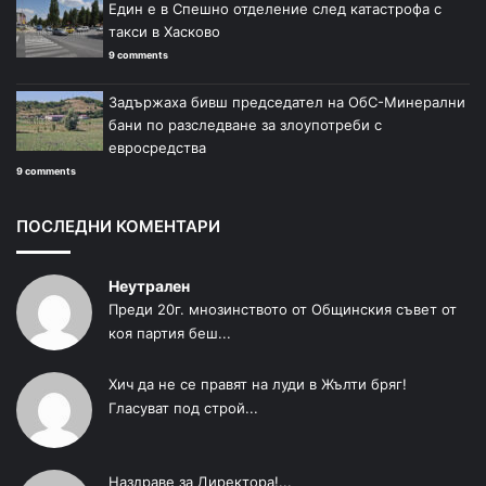
Един е в Спешно отделение след катастрофа с
такси в Хасково
9 comments
Задържаха бивш председател на ОбС-Минерални
бани по разследване за злоупотреби с
евросредства
9 comments
ПОСЛЕДНИ КОМЕНТАРИ
Неутрален
Преди 20г. мнозинството от Общинския съвет от
коя партия беш...
Хич да не се правят на луди в Жълти бряг!
Гласуват под строй...
Наздраве за Директора!...