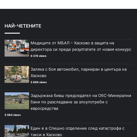
НАЙ-ЧЕТЕНИТЕ
Медиците от МБАЛ – Хасково в защита на
директора си преди резултатите от новия конкурс
6 378 views
Заляха с боя автомобил, паркиран в центъра на
Хасково
5 666 views
Задържаха бивш председател на ОбС-Минерални
бани по разследване за злоупотреби с
евросредства
5 064 views
Един е в Спешно отделение след катастрофа с
такси в Хасково