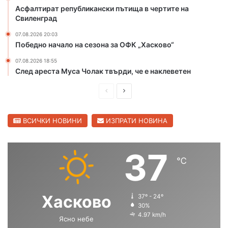
а
р
Асфалтират републикански пътища в чертите на
с
ъ
Свиленград
к
с
07.08.2026 20:03
о
т
Победно начало на сезона за ОФК „Хасково“
в
о
с
в
07.08.2026 18:55
к
и
След ареста Муса Чолак твърди, че е наклеветен
о
щ
е
П
С
в
р
л
Ж
е
е
ВСИЧКИ НОВИНИ
ИЗПРАТИ НОВИНА
ъ
л
д
д
т
и
в
37
и
℃
ш
а
б
р
н
щ
я
а
а
Хасково
37º - 24º
г
с
с
30%
4.97 km/h
Ясно небе
т
т