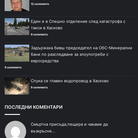
12 comments
Един е в Спешно отделение след катастрофа с
такси в Хасково
9 comments
Задържаха бивш председател на ОбС-Минерални
бани по разследване за злоупотреби с
евросредства
9 comments
Спука се главен водопровод в Хасково
9 comments
ПОСЛЕДНИ КОМЕНТАРИ
Смъртна присъда,пещера и чакаме да
възкръсне...