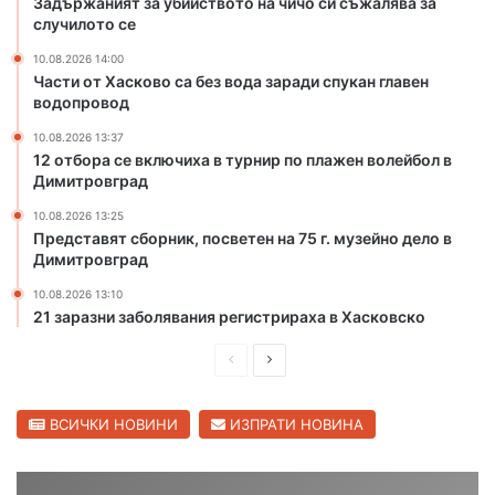
Задържаният за убийството на чичо си съжалява за
и
а
случилото се
ч
д
о
10.08.2026 14:00
и
Части от Хасково са без вода заради спукан главен
с
с
водопровод
и
п
с
у
10.08.2026 13:37
ъ
к
12 отбора се включиха в турнир по плажен волейбол в
ж
а
Димитровград
а
н
10.08.2026 13:25
л
г
Представят сборник, посветен на 75 г. музейно дело в
я
л
Димитровград
в
а
а
в
10.08.2026 13:10
з
21 заразни заболявания регистрираха в Хасковско
е
а
н
П
С
с
в
л
о
р
л
у
д
е
е
ВСИЧКИ НОВИНИ
ИЗПРАТИ НОВИНА
ч
о
д
д
и
п
л
р
и
в