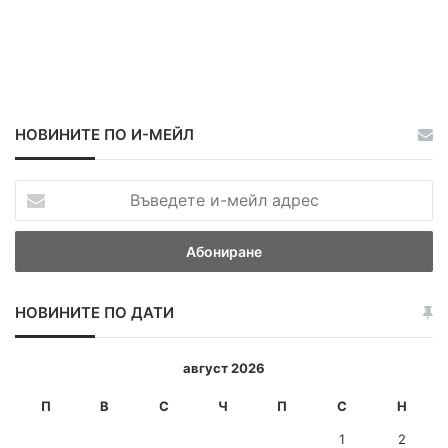
НОВИНИТЕ ПО И-МЕЙЛ
В
ъ
в
е
д
е
НОВИНИТЕ ПО ДАТИ
т
е
и
август 2026
-
м
П
В
С
Ч
П
С
Н
е
1
2
й