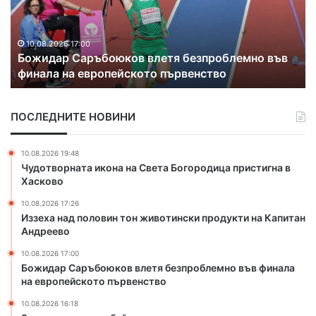
ж
о
а
т
н
Х
10.08.2026 16:18
Задържаният за убийството на чичо си
и
а
съжалява за случилото се
я
с
т
к
з
о
ПОСЛЕДНИТЕ НОВИНИ
а
в
у
о
б
с
10.08.2026 19:48
и
а
Чудотворната икона на Света Богородица пристигна в
й
б
Хасково
с
е
10.08.2026 17:26
т
з
Иззеха над половин тон животински продукти на Капитан
в
в
Андреево
о
о
т
д
10.08.2026 17:00
о
а
Божидар Саръбоюков влетя безпроблемно във финала
н
на европейското първенство
з
а
а
10.08.2026 16:18
ч
р