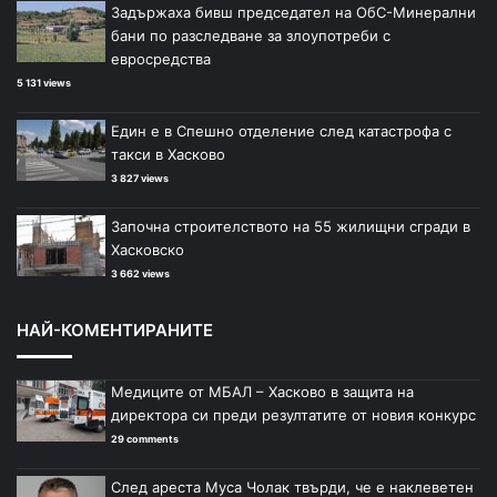
Задържаха бивш председател на ОбС-Минерални
бани по разследване за злоупотреби с
евросредства
5 131 views
Един е в Спешно отделение след катастрофа с
такси в Хасково
3 827 views
Започна строителството на 55 жилищни сгради в
Хасковско
3 662 views
НАЙ-КОМЕНТИРАНИТЕ
Медиците от МБАЛ – Хасково в защита на
директора си преди резултатите от новия конкурс
29 comments
След ареста Муса Чолак твърди, че е наклеветен