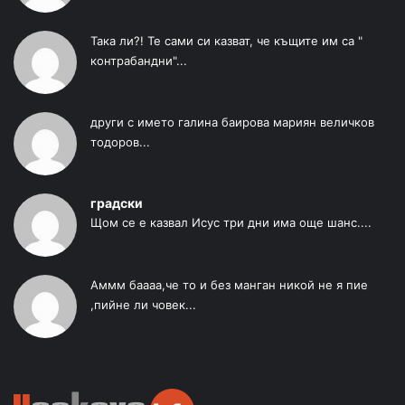
Така ли?! Те сами си казват, че къщите им са "
контрабандни"...
други с името галина баирова мариян величков
тодоров...
градски
Щом се е казвал Исус три дни има още шанс....
Аммм баааа,че то и без манган никой не я пие
,пийне ли човек...