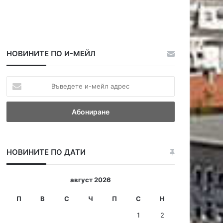
НОВИНИТЕ ПО И-МЕЙЛ
В
ъ
в
е
д
е
т
НОВИНИТЕ ПО ДАТИ
е
и
-
август 2026
м
е
П
В
С
Ч
П
С
Н
й
1
2
л