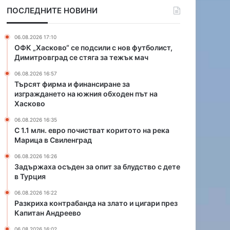
ф
п
ПОСЛЕДНИТЕ НОВИНИ
и
о
н
ч
а
и
06.08.2026 17:10
н
с
ОФК „Хасково“ се подсили с нов футболист,
с
т
Димитровград се стяга за тежък мач
и
в
06.08.2026 16:57
р
а
Търсят фирма и финансиране за
а
т
изграждането на южния обходен път на
н
к
Хасково
е
о
з
р
06.08.2026 16:35
С 1.1 млн. евро почистват коритото на река
а
и
Марица в Свиленград
и
т
з
о
06.08.2026 16:26
г
т
Задържаха осъден за опит за блудство с дете
р
о
в Турция
а
н
06.08.2026 16:22
ж
а
Разкриха контрабанда на злато и цигари през
д
р
Капитан Андреево
а
е
н
к
06.08.2026 16:02