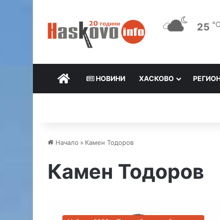
25
НАЧАЛО
НОВИНИ
ХАСКОВО
РЕГИО
Начало
»
Камен Тодоров
Камен Тодоров
К
а