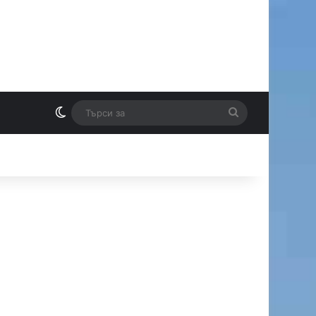
Switch skin
Търси
И
за