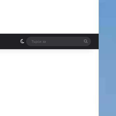
Switch skin
Търси
И
за