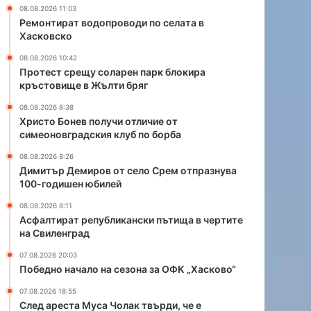
ч
08.08.2026 11:03
и
Ремонтират водопроводи по селата в
о
Хасковско
т
08.08.2026 10:42
л
Протест срещу соларен парк блокира
и
кръстовище в Жълти бряг
ч
и
08.08.2026 8:38
е
Христо Бонев получи отличие от
симеоновградския клуб по борба
о
т
08.08.2026 8:26
с
Димитър Демиров от село Срем отпразнува
и
100-годишен юбилей
м
08.08.2026 8:11
е
Асфалтират републикански пътища в чертите
о
на Свиленград
н
о
07.08.2026 20:03
в
Победно начало на сезона за ОФК „Хасково“
г
07.08.2026 18:55
р
След ареста Муса Чолак твърди, че е
а