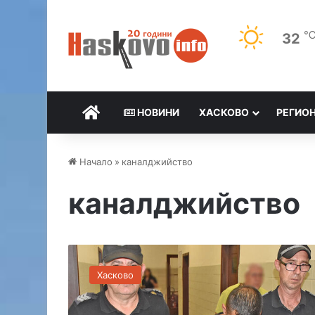
32
НАЧАЛО
НОВИНИ
ХАСКОВО
РЕГИО
Начало
»
каналджийство
каналджийство
Р
у
Хасково
м
ъ
н