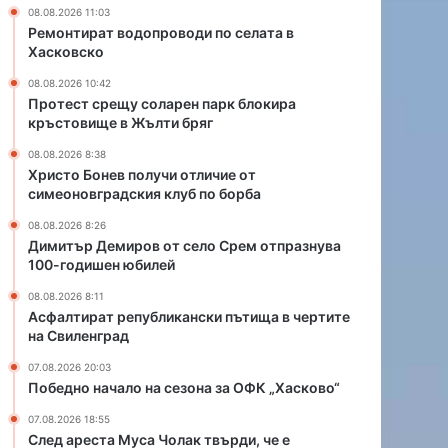
а
ч
08.08.2026 11:03
р
и
Ремонтират водопроводи по селата в
е
о
Хасковско
н
т
08.08.2026 10:42
п
л
Протест срещу соларен парк блокира
а
и
кръстовище в Жълти бряг
р
ч
к
и
08.08.2026 8:38
б
е
Христо Бонев получи отличие от
симеоновградския клуб по борба
л
о
о
т
08.08.2026 8:26
к
с
Димитър Демиров от село Срем отпразнува
и
и
100-годишен юбилей
р
м
08.08.2026 8:11
а
е
Асфалтират републикански пътища в чертите
к
о
на Свиленград
р
н
ъ
о
07.08.2026 20:03
с
в
Победно начало на сезона за ОФК „Хасково“
т
г
07.08.2026 18:55
о
р
След ареста Муса Чолак твърди, че е
в
а