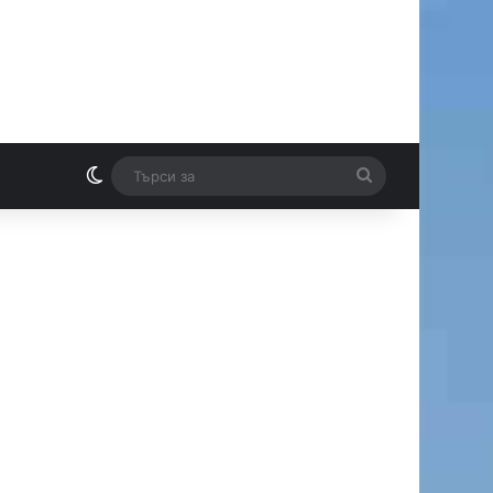
Switch skin
Търси
И
за