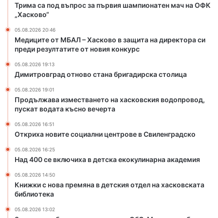
Х
о
Трима са под въпрос за първия шампионатен мач на ОФК
е
а
в
„Хасково“
н
с
о
ф
05.08.2026 20:46
к
с
и
Медиците от МБАЛ – Хасково в защита на директора си
о
т
л
преди резултатите от новия конкурс
в
а
м
о
н
05.08.2026 19:13
в
а
Димитровград отново стана бригадирска столица
з
б
05.08.2026 19:01
а
р
Продължава изместването на хасковския водопровод,
щ
и
пускат водата късно вечерта
и
г
т
а
05.08.2026 16:51
Откриха новите социални центрове в Свиленградско
а
д
н
и
05.08.2026 16:25
а
р
Над 400 се включиха в детска екокулинарна академия
д
с
и
к
05.08.2026 14:50
Книжки с нова премяна в детския отдел на хасковската
р
а
библиотека
е
с
к
т
05.08.2026 13:02
т
о