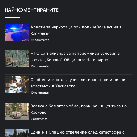
НАЙ-КОМЕНТИРАНИТЕ
Арести за наркотици при полицейска акция в
Хасковско
22 comments
НПО сигнализира за неприемливи условия в
зоокът „Кенана“. Общината: Не е вярно
16 comments
Свободни места за учители, инженери и лични
асистенти в Хасковско
10 comments
Заляха с боя автомобил, паркиран в центъра на
Хасково
9 comments
Един е в Спешно отделение след катастрофа с