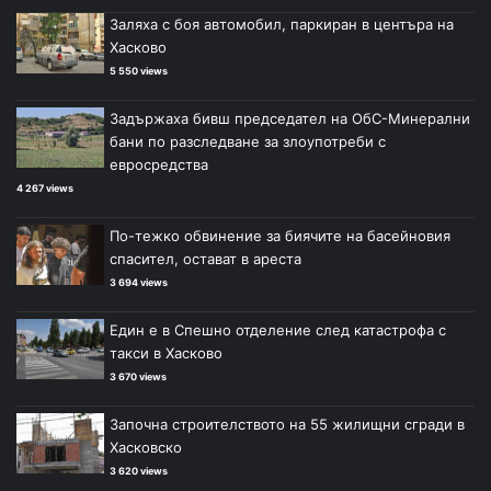
Заляха с боя автомобил, паркиран в центъра на
Хасково
5 550 views
Задържаха бивш председател на ОбС-Минерални
бани по разследване за злоупотреби с
евросредства
4 267 views
По-тежко обвинение за биячите на басейновия
спасител, остават в ареста
3 694 views
Един е в Спешно отделение след катастрофа с
такси в Хасково
3 670 views
Започна строителството на 55 жилищни сгради в
Хасковско
3 620 views