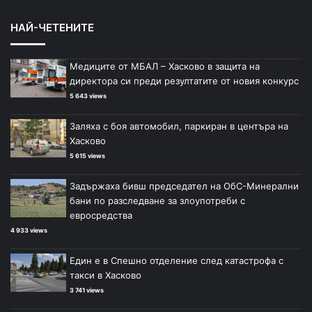
НАЙ-ЧЕТЕНИТЕ
Медиците от МБАЛ – Хасково в защита на
директора си преди резултатите от новия конкурс
5 643 views
Заляха с боя автомобил, паркиран в центъра на
Хасково
5 615 views
Задържаха бивш председател на ОбС-Минерални
бани по разследване за злоупотреби с
евросредства
4 933 views
Един е в Спешно отделение след катастрофа с
такси в Хасково
3 741 views