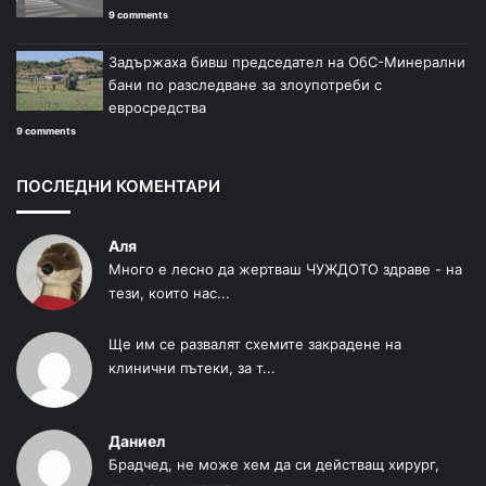
9 comments
Задържаха бивш председател на ОбС-Минерални
бани по разследване за злоупотреби с
евросредства
9 comments
ПОСЛЕДНИ КОМЕНТАРИ
Аля
Много е лесно да жертваш ЧУЖДОТО здраве - на
тези, които нас...
Ще им се развалят схемите закрадене на
клинични пътеки, за т...
Даниел
Брадчед, не може хем да си действащ хирург,