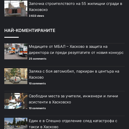
Започна строителството на 55 жилищни сгради в
Хасковско
3 633 views
НАЙ-КОМЕНТИРАНИТЕ
Медиците от МБАЛ – Хасково в защита на
директора си преди резултатите от новия конкурс
25 comments
Заляха с боя автомобил, паркиран в центъра на
Хасково
10 comments
Свободни места за учители, инженери и лични
асистенти в Хасковско
10 comments
Един е в Спешно отделение след катастрофа с
такси в Хасково