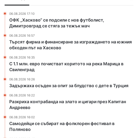
и
и
о
н
н
ч
и
06.08.2026 17:10
а
и
ОФК „Хасково“ се подсили с нов футболист,
в
н
с
Димитровград се стяга за тежък мач
Х
с
т
а
06.08.2026 16:57
и
в
с
Търсят фирма и финансиране за изграждането на южния
р
а
к
обходен път на Хасково
а
т
о
н
к
06.08.2026 16:35
в
е
о
С 1.1 млн. евро почистват коритото на река Марица в
с
з
Свиленград
р
к
а
и
о
06.08.2026 16:26
и
т
Задържаха осъден за опит за блудство с дете в Турция
з
о
г
т
06.08.2026 16:22
Разкриха контрабанда на злато и цигари през Капитан
р
о
Андреево
а
н
ж
а
06.08.2026 16:02
д
р
Самодейци се събират на фолклорен фестивал в
а
е
Поляново
н
к