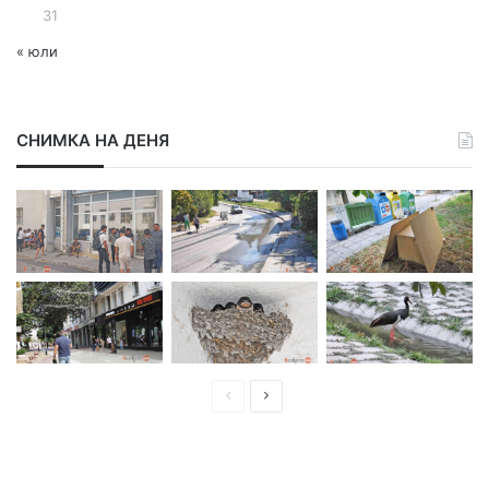
31
« юли
СНИМКА НА ДЕНЯ
П
С
р
л
е
е
д
д