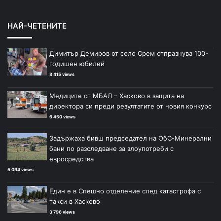
НАЙ-ЧЕТЕНИТЕ
Димитър Демиров от село Срем отпразнува 100-
годишен юбилей
8 415 views
Медиците от МБАЛ – Хасково в защита на
директора си преди резултатите от новия конкурс
6 450 views
Задържаха бивш председател на ОбС-Минерални
бани по разследване за злоупотреби с
евросредства
5 094 views
Един е в Спешно отделение след катастрофа с
такси в Хасково
3 796 views