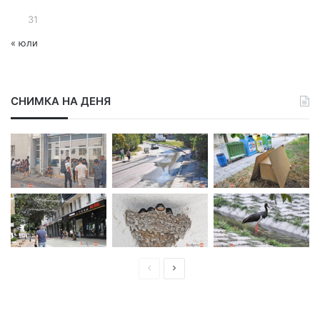
31
« юли
СНИМКА НА ДЕНЯ
П
С
р
л
е
е