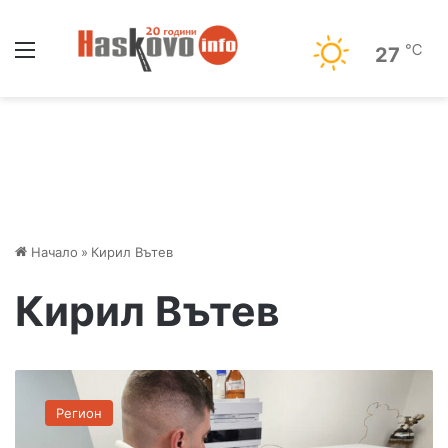
Меню
℃
27
Начало
»
Кирил Вътев
Кирил Вътев
Д
ъ
Регион
р
ж