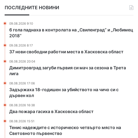
д
-
в
е
ПОСЛЕДНИТЕ НОВИНИ
н
г
о
и
о
р
д
09.08.2026 9:10
а
и
6 гола паднаха в контролата на „Свиленград“ и „Любимец
б
ш
2018“
о
е
09.08.2026 8:17
т
н
37 нови свободни работни места в Хасковска област
н
з
и
а
08.08.2026 20:04
м
у
Димитровград загуби първия си мач за сезона в Трета
е
б
лига
с
и
08.08.2026 17:06
т
й
Задържаха 18-годишен за убийството на чичо си с
а
с
дървен кол
в
т
Х
в
08.08.2026 16:38
Два пожара гасиха в Хасковска област
а
о
с
т
08.08.2026 15:51
к
о
Тенис надеждите с историческо четвърто място на
о
н
Световното първенство
в
а