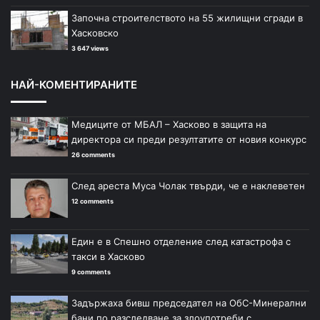
Започна строителството на 55 жилищни сгради в
Хасковско
3 647 views
НАЙ-КОМЕНТИРАНИТЕ
Медиците от МБАЛ – Хасково в защита на
директора си преди резултатите от новия конкурс
26 comments
След ареста Муса Чолак твърди, че е наклеветен
12 comments
Един е в Спешно отделение след катастрофа с
такси в Хасково
9 comments
Задържаха бивш председател на ОбС-Минерални
бани по разследване за злоупотреби с