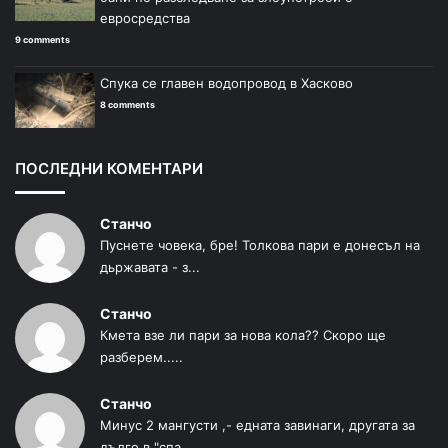
евросредства
9 comments
Спука се главен водопровод в Хасково
8 comments
ПОСЛЕДНИ КОМЕНТАРИ
Станчо
Пуснете човека, бре! Толкова пари е донесъл на
дьржавата - з...
Станчо
Кмета взе ли пари за нова кола?? Скоро ще
разберем.....
Станчо
Минус 2 мангусти ,- едната завинаги, другата за
дълго в "спа...